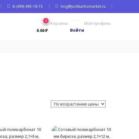
8 (499) 495-18-15
msg@polikarbomarket.ru
0
Корзина
Мой профиль
Войти
0.00
₽