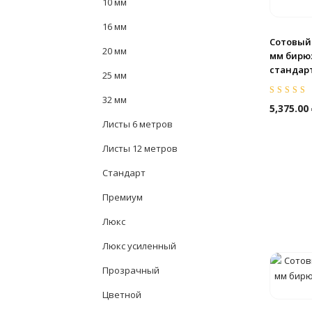
10 мм
16 мм
Сотовый
20 мм
мм бирюз
стандар
25 мм
32 мм
Оценка
5.00
5,375.00
5
Листы 6 метров
Листы 12 метров
Стандарт
Премиум
Люкс
Люкс усиленный
Прозрачный
Цветной