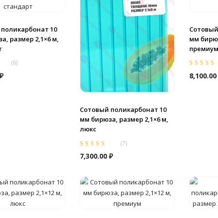
 поликарбонат 10
Сотовый
а, размер 2,1×6 м,
мм бирюз
т
премиу
(
6
)
из
Оценка
5.0
₽
8,100.0
5
Сотовый поликарбонат 10
мм бирюза, размер 2,1×6 м,
люкс
(
7
)
Оценка
5.00
из
7,300.00
₽
5