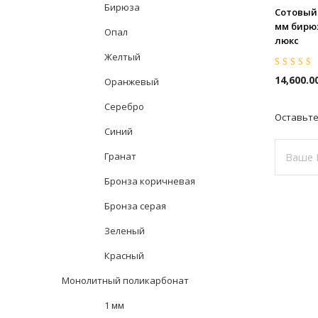
Бирюза
Сотовый
мм бирюз
Опал
люкс
Желтый
Оценка
5.00
14,600.0
Оранжевый
5
Серебро
Оставьте
Синий
Гранат
Бронза коричневая
Бронза серая
Это
Зеленый
поле
должно
Красный
быть
Монолитный поликарбонат
пустым
1 мм