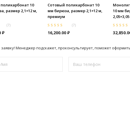
 поликарбонат 10
Сотовый поликарбонат 10
Монолит
а, размер 2,1×12 м,
мм бирюза, размер 2,1×12 м,
10 мм би
премиум
2,05×3,0
(
7
)
(
7
)
из
Оценка
5.00
из
Оценка
5.0
0
₽
16,200.00
₽
32,850.
5
5
 заявку! Менеджер подскажет, проконсультирует, поможет оформить