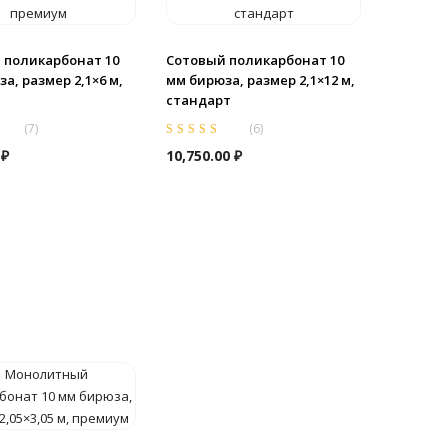
 поликарбонат 10
Сотовый поликарбонат 10
а, размер 2,1×6 м,
мм бирюза, размер 2,1×12 м,
м
стандарт
(
7
)
(
6
)
0
из
Оценка
5.00
из
0
₽
10,750.00
₽
5