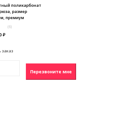
ный поликарбонат
рюза, размер
5 м, премиум
(
6
)
0
из
00
₽
 заказ
Перезвоните мне