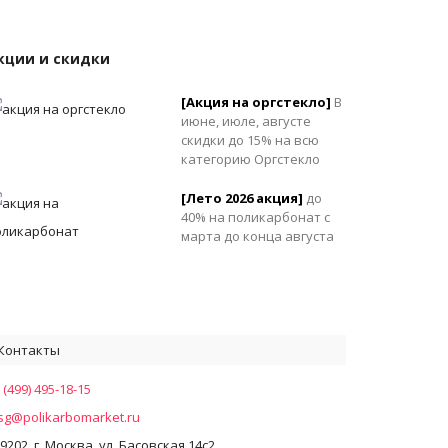
кции и скидки
[Акция на оргстекло]
В
июне, июле, августе
скидки до 15% на всю
категорию Оргстекло
[Лето 2026 акция]
до
40% на поликарбонат с
марта до конца августа
Контакты
0
 (499) 495-18-15
g@polikarbomarket.ru
9202, г. Москва, ул. Басовская 14с2