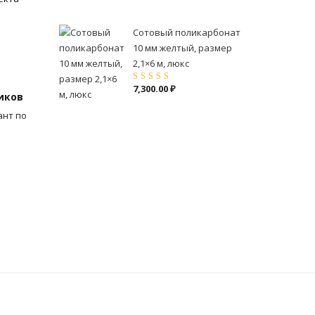
Сотовый поликарбонат
10 мм желтый, размер
2,1×6 м, люкс
7,300.00
₽
Оценка
5.00
из
иков
5
ант по