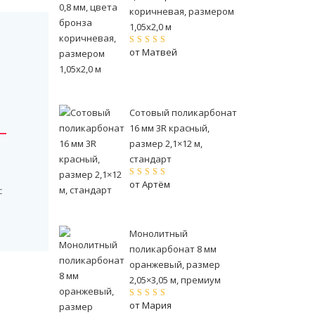
коричневая, размером
1,05x2,0 м
от Матвей
Оценка
5
из 5
Й
Сотовый поликарбонат
16 мм 3R красный,
размер 2,1×12 м,
стандарт
от Артём
Оценка
5
из 5
с
Монолитный
поликарбонат 8 мм
оранжевый, размер
2,05×3,05 м, премиум
от Мария
Оценка
5
из 5