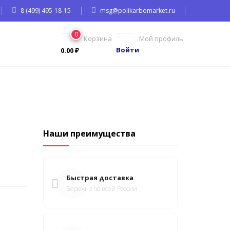
8 (499) 495-18-15
msg@polikarbomarket.ru
0
Корзина
Мой профиль
Войти
0.00
₽
Наши преимущества
Быстрая доставка
Бережно по всей России