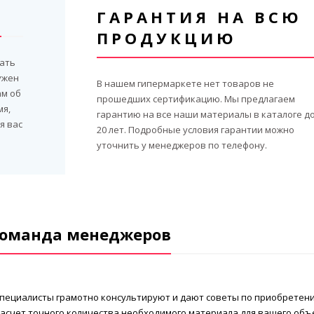
М
ГАРАНТИЯ НА ВСЮ
ПРОДУКЦИЮ
ать
нужен
В нашем гипермаркете нет товаров не
ам об
прошедших сертификацию. Мы предлагаем
мя,
гарантию на все наши материалы в каталоге д
я вас
20 лет. Подробные условия гарантии можно
уточнить у менеджеров по телефону.
оманда менеджеров
. Специалисты грамотно консультируют и дают советы по приобретен
расчет точного количества необходимого материала для вашего объ