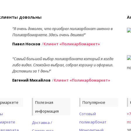
клиенты довольны
А
“Я очень доволен, что приобрел поликарбонат именно в
Поликарбомаркете. Здесь очень дешево!”
Павел Носков
Клиент «Поликарбомаркет»
“Самый большой выбор поликарбоната который я когда
либо видел. Спокойно выбрал, собрал корзину и оформил.
Доставили за 1 день!”
Евгений Михайлов
Клиент «Поликарбомаркет»
ермаркете
Полезная
Популярное
информация
ты
Сотовый
+7
маркете
поликарбонат
ms
Доставка /
 возврата
Монолитный
10
Самовывоз