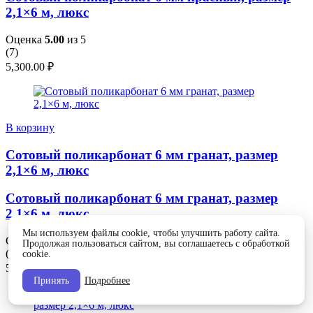
2,1×6 м, люкс
Оценка
5.00
из 5
(
7
)
5,300.00
₽
В корзину
Сотовый поликарбонат 6 мм гранат, размер
2,1×6 м, люкс
Сотовый поликарбонат 6 мм гранат, размер
2,1×6 м, люкс
Мы используем файлы cookie, чтобы улучшить работу сайта.
Оценка
5.00
из 5
Продолжая пользоваться сайтом, вы соглашаетесь с обработкой
(
7
)
cookie.
5,300.00
₽
Принять
Подробнее