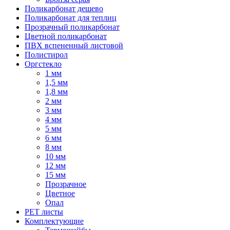
Поликарбонат дешево
Поликарбонат для теплиц
Прозрачный поликарбонат
Цветной поликарбонат
ПВХ вспененный листовой
Полистирол
Оргстекло
1 мм
1,5 мм
1,8 мм
2 мм
3 мм
4 мм
5 мм
6 мм
8 мм
10 мм
12 мм
15 мм
Прозрачное
Цветное
Опал
PET листы
Комплектующие