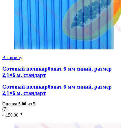
В корзину
Сотовый поликарбонат 6 мм синий, размер
2,1×6 м, стандарт
Сотовый поликарбонат 6 мм синий, размер
2,1×6 м, стандарт
Оценка
5.00
из 5
(
7
)
4,150.00
₽