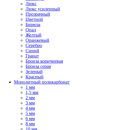
Люкс
Люкс усиленный
Прозрачный
Цветной
Бирюза
Опал
Желтый
Оранжевый
Серебро
Синий
Гранат
Бронза коричневая
Бронза серая
Зеленый
Красный
Монолитный поликарбонат
1 мм
1,5 мм
2 мм
3 мм
4 мм
5 мм
6 мм
8 мм
10 мм