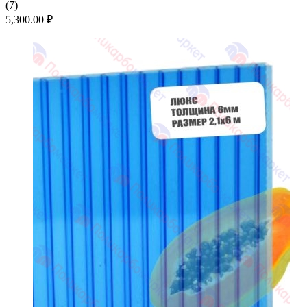
(
7
)
5,300.00
₽