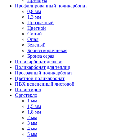
Премиум
Профилированный поликарбонат
0,8 мм
1,3 мм
Прозрачный
Цветной
Синий
Опал
Зеленый
Бронза коричневая
Бронза серая
Поликарбонат дешево
Поликарбонат для теплиц
Прозрачный поликарбонат
Цветной поликарбонат
ПВХ вспененный листовой
Полистирол
Оргстекло
1 мм
1,5 мм
1,8 мм
2 мм
3 мм
4 мм
5 мм