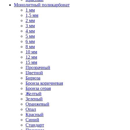
Монолитный поликарбонат
1 мм
1,5 мм
2 мм
3 мм
4 мм
5 мм
6 мм
8 мм
10 мм
12 мм
15 мм
Прозрачный
Цветной
Бирюза
Бронза коричневая
Бронза серая
Желтый
Зеленый
Оранжевый
Опал
Красный
Синий
Стандарт