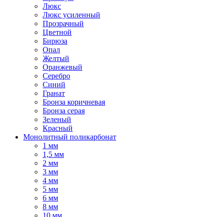
Люкс
Люкс усиленный
Прозрачный
Цветной
Бирюза
Опал
Желтый
Оранжевый
Серебро
Синий
Гранат
Бронза коричневая
Бронза серая
Зеленый
Красный
Монолитный поликарбонат
1 мм
1,5 мм
2 мм
3 мм
4 мм
5 мм
6 мм
8 мм
10 мм