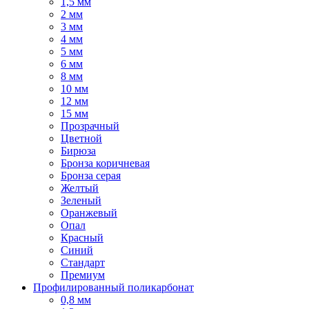
1,5 мм
2 мм
3 мм
4 мм
5 мм
6 мм
8 мм
10 мм
12 мм
15 мм
Прозрачный
Цветной
Бирюза
Бронза коричневая
Бронза серая
Желтый
Зеленый
Оранжевый
Опал
Красный
Синий
Стандарт
Премиум
Профилированный поликарбонат
0,8 мм