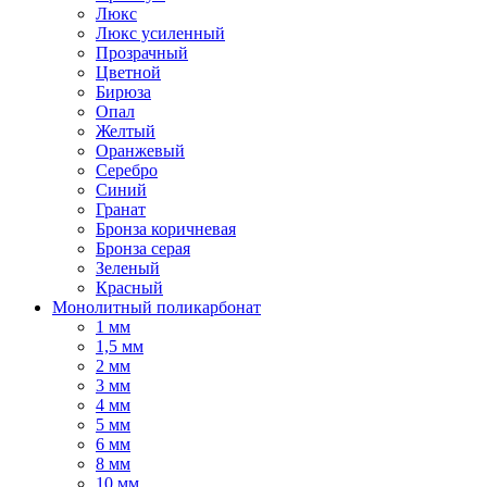
Люкс
Люкс усиленный
Прозрачный
Цветной
Бирюза
Опал
Желтый
Оранжевый
Серебро
Синий
Гранат
Бронза коричневая
Бронза серая
Зеленый
Красный
Монолитный поликарбонат
1 мм
1,5 мм
2 мм
3 мм
4 мм
5 мм
6 мм
8 мм
10 мм