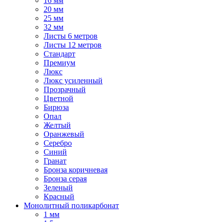
16 мм
20 мм
25 мм
32 мм
Листы 6 метров
Листы 12 метров
Стандарт
Премиум
Люкс
Люкс усиленный
Прозрачный
Цветной
Бирюза
Опал
Желтый
Оранжевый
Серебро
Синий
Гранат
Бронза коричневая
Бронза серая
Зеленый
Красный
Монолитный поликарбонат
1 мм