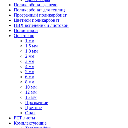
Поликарбонат дешево
Поликарбонат для теплиц
Прозрачный поликарбонат
Цветной поликарбонат
ПВХ вспененный листовой
Полистирол
Оргстекло
1 мм
1,5 мм
1,8 мм
2 мм
3 мм
4 мм
5 мм
6 мм
8 мм
10 мм
12 мм
15 мм
Прозрачное
Цветное
Опал
PET листы
Комплектующие