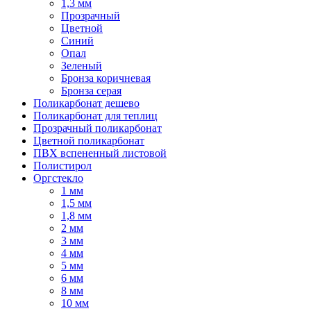
1,3 мм
Прозрачный
Цветной
Синий
Опал
Зеленый
Бронза коричневая
Бронза серая
Поликарбонат дешево
Поликарбонат для теплиц
Прозрачный поликарбонат
Цветной поликарбонат
ПВХ вспененный листовой
Полистирол
Оргстекло
1 мм
1,5 мм
1,8 мм
2 мм
3 мм
4 мм
5 мм
6 мм
8 мм
10 мм