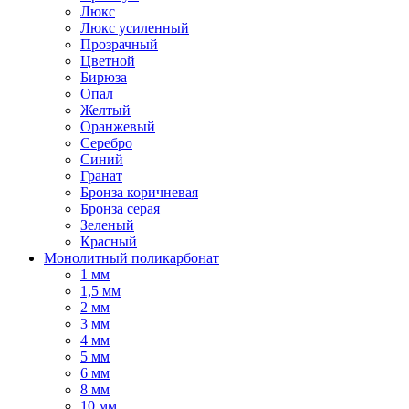
Люкс
Люкс усиленный
Прозрачный
Цветной
Бирюза
Опал
Желтый
Оранжевый
Серебро
Синий
Гранат
Бронза коричневая
Бронза серая
Зеленый
Красный
Монолитный поликарбонат
1 мм
1,5 мм
2 мм
3 мм
4 мм
5 мм
6 мм
8 мм
10 мм