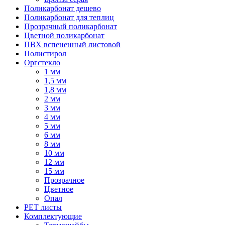
Поликарбонат дешево
Поликарбонат для теплиц
Прозрачный поликарбонат
Цветной поликарбонат
ПВХ вспененный листовой
Полистирол
Оргстекло
1 мм
1,5 мм
1,8 мм
2 мм
3 мм
4 мм
5 мм
6 мм
8 мм
10 мм
12 мм
15 мм
Прозрачное
Цветное
Опал
PET листы
Комплектующие