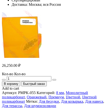
Сертифицирован
Доставка: Москва; вся Россия
26,250.00
₽
Кол-во
Кол-во
В корзину
Быстрый заказ
Add to cart
Артикул:
PMPK-055
Категорий:
8 мм
,
Монолитный
поликарбонат
,
Оранжевый
,
Премиум
,
Цветной
,
Цветной
поликарбонат
Метки:
Для беседки
,
Для козырька
,
Для навеса
,
Для терассы
,
Для шумоизоляции