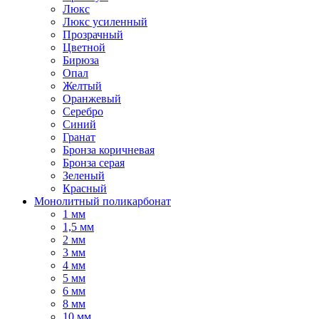
Люкс
Люкс усиленный
Прозрачный
Цветной
Бирюза
Опал
Желтый
Оранжевый
Серебро
Синий
Гранат
Бронза коричневая
Бронза серая
Зеленый
Красный
Монолитный поликарбонат
1 мм
1,5 мм
2 мм
3 мм
4 мм
5 мм
6 мм
8 мм
10 мм