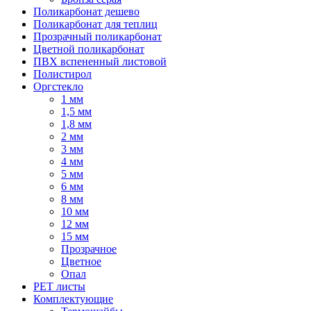
Поликарбонат дешево
Поликарбонат для теплиц
Прозрачный поликарбонат
Цветной поликарбонат
ПВХ вспененный листовой
Полистирол
Оргстекло
1 мм
1,5 мм
1,8 мм
2 мм
3 мм
4 мм
5 мм
6 мм
8 мм
10 мм
12 мм
15 мм
Прозрачное
Цветное
Опал
PET листы
Комплектующие