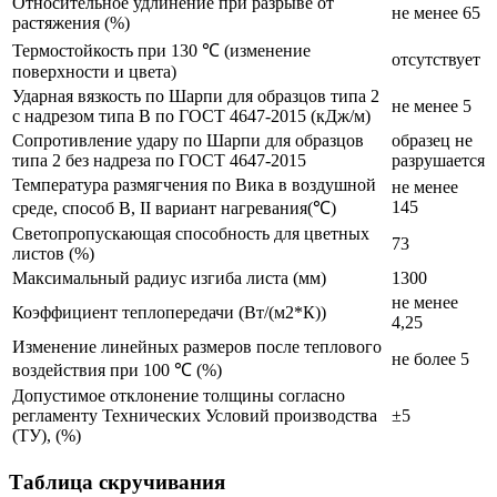
Относительное удлинение при разрыве от
не менее 65
растяжения (%)
Термостойкость при 130 ℃ (изменение
отсутствует
поверхности и цвета)
Ударная вязкость по Шарпи для образцов типа 2
не менее 5
с надрезом типа В по ГОСТ 4647-2015 (кДж/м)
Сопротивление удару по Шарпи для образцов
образец не
типа 2 без надреза по ГОСТ 4647-2015
разрушается
Температура размягчения по Вика в воздушной
не менее
145
среде, способ В, II вариант нагревания(℃)
Светопропускающая способность для цветных
73
листов (%)
Максимальный радиус изгиба листа (мм)
1300
не менее
Коэффициент теплопередачи (Вт/(м2*К))
4,25
Изменение линейных размеров после теплового
не более 5
воздействия при 100 ℃ (%)
Допустимое отклонение толщины согласно
регламенту Технических Условий производства
±5
(ТУ), (%)
Таблица скручивания