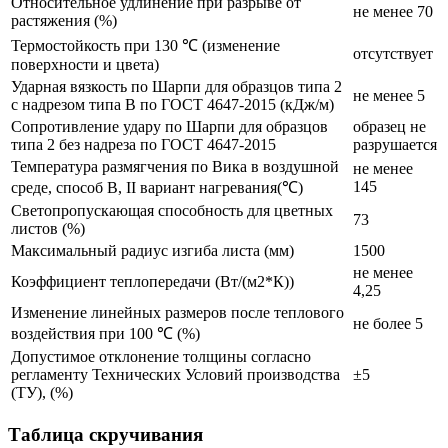
Относительное удлинение при разрыве от
не менее 70
растяжения (%)
Термостойкость при 130 ℃ (изменение
отсутствует
поверхности и цвета)
Ударная вязкость по Шарпи для образцов типа 2
не менее 5
с надрезом типа В по ГОСТ 4647-2015 (кДж/м)
Сопротивление удару по Шарпи для образцов
образец не
типа 2 без надреза по ГОСТ 4647-2015
разрушается
Температура размягчения по Вика в воздушной
не менее
145
среде, способ В, II вариант нагревания(℃)
Светопропускающая способность для цветных
73
листов (%)
Максимальный радиус изгиба листа (мм)
1500
не менее
Коэффициент теплопередачи (Вт/(м2*К))
4,25
Изменение линейных размеров после теплового
не более 5
воздействия при 100 ℃ (%)
Допустимое отклонение толщины согласно
регламенту Технических Условий производства
±5
(ТУ), (%)
Таблица скручивания