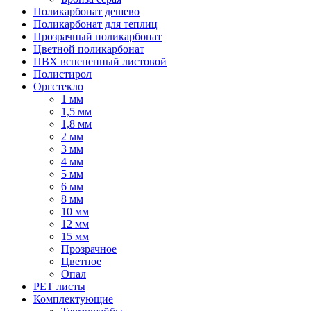
Поликарбонат дешево
Поликарбонат для теплиц
Прозрачный поликарбонат
Цветной поликарбонат
ПВХ вспененный листовой
Полистирол
Оргстекло
1 мм
1,5 мм
1,8 мм
2 мм
3 мм
4 мм
5 мм
6 мм
8 мм
10 мм
12 мм
15 мм
Прозрачное
Цветное
Опал
PET листы
Комплектующие