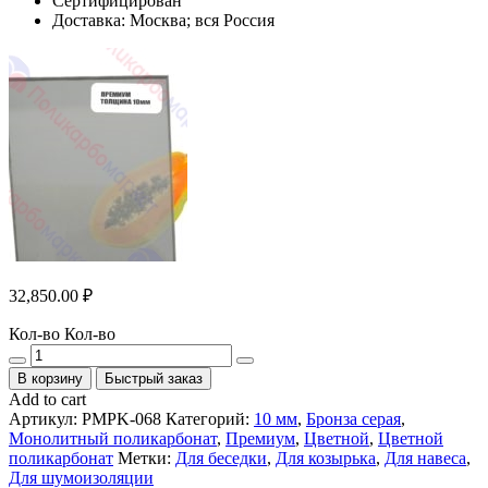
Сертифицирован
Доставка: Москва; вся Россия
32,850.00
₽
Кол-во
Кол-во
В корзину
Быстрый заказ
Add to cart
Артикул:
PMPK-068
Категорий:
10 мм
,
Бронза серая
,
Монолитный поликарбонат
,
Премиум
,
Цветной
,
Цветной
поликарбонат
Метки:
Для беседки
,
Для козырька
,
Для навеса
,
Для шумоизоляции