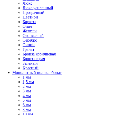
Люкс
Люкс усиленный
Прозрачный
Цветной
Бирюза
Опал
Желтый
Оранжевый
Серебро
Синий
Гранат
Бронза коричневая
Бронза серая
Зеленый
Красный
Монолитный поликарбонат
1 мм
1,5 мм
2 мм
3 мм
4 мм
5 мм
6 мм
8 мм
10 мм