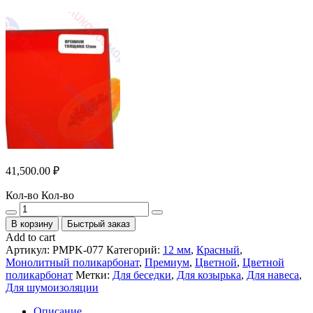
41,500.00
₽
Кол-во
Кол-во
В корзину
Быстрый заказ
Add to cart
Артикул:
PMPK-077
Категорий:
12 мм
,
Красный
,
Монолитный поликарбонат
,
Премиум
,
Цветной
,
Цветной
поликарбонат
Метки:
Для беседки
,
Для козырька
,
Для навеса
,
Для шумоизоляции
Описание