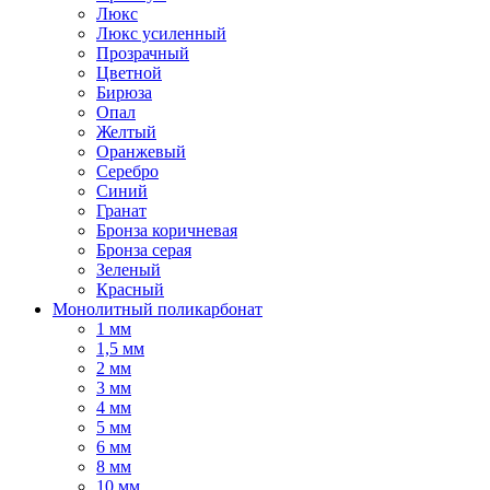
Люкс
Люкс усиленный
Прозрачный
Цветной
Бирюза
Опал
Желтый
Оранжевый
Серебро
Синий
Гранат
Бронза коричневая
Бронза серая
Зеленый
Красный
Монолитный поликарбонат
1 мм
1,5 мм
2 мм
3 мм
4 мм
5 мм
6 мм
8 мм
10 мм