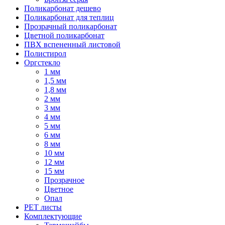
Поликарбонат дешево
Поликарбонат для теплиц
Прозрачный поликарбонат
Цветной поликарбонат
ПВХ вспененный листовой
Полистирол
Оргстекло
1 мм
1,5 мм
1,8 мм
2 мм
3 мм
4 мм
5 мм
6 мм
8 мм
10 мм
12 мм
15 мм
Прозрачное
Цветное
Опал
PET листы
Комплектующие