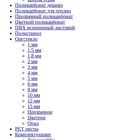
Поликарбонат дешево
Поликарбонат для теплиц
Прозрачный поликарбонат
Цветной поликарбонат
ПВХ вспененный листовой
Полистирол
Оргстекло
1 мм
1,5 мм
1,8 мм
2 мм
3 мм
4 мм
5 мм
6 мм
8 мм
10 мм
12 мм
15 мм
Прозрачное
Цветное
Опал
PET листы
Комплектующие