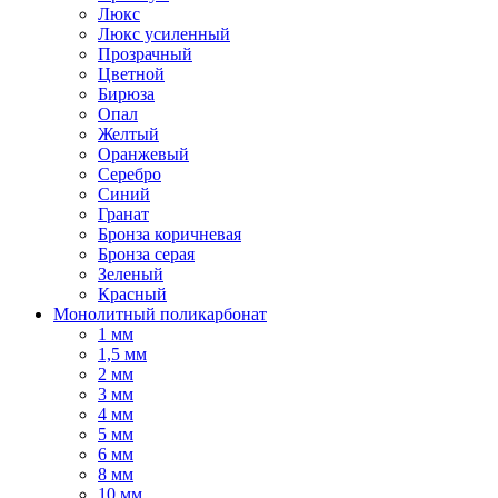
Люкс
Люкс усиленный
Прозрачный
Цветной
Бирюза
Опал
Желтый
Оранжевый
Серебро
Синий
Гранат
Бронза коричневая
Бронза серая
Зеленый
Красный
Монолитный поликарбонат
1 мм
1,5 мм
2 мм
3 мм
4 мм
5 мм
6 мм
8 мм
10 мм