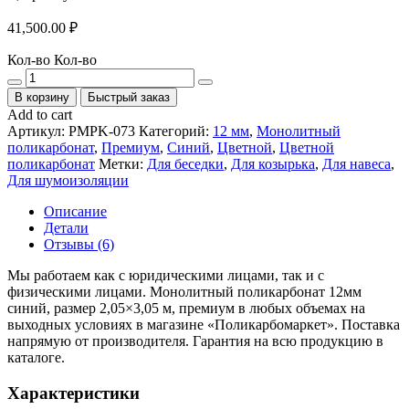
41,500.00
₽
Кол-во
Кол-во
В корзину
Быстрый заказ
Add to cart
Артикул:
PMPK-073
Категорий:
12 мм
,
Монолитный
поликарбонат
,
Премиум
,
Синий
,
Цветной
,
Цветной
поликарбонат
Метки:
Для беседки
,
Для козырька
,
Для навеса
,
Для шумоизоляции
Описание
Детали
Отзывы (6)
Мы работаем как с юридическими лицами, так и с
физическими лицами. Монолитный поликарбонат 12мм
синий, размер 2,05×3,05 м, премиум в любых объемах на
выходных условиях в магазине «Поликарбомаркет». Поставка
напрямую от производителя. Гарантия на всю продукцию в
каталоге.
Характеристики