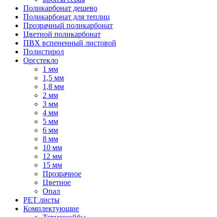
Поликарбонат дешево
Поликарбонат для теплиц
Прозрачный поликарбонат
Цветной поликарбонат
ПВХ вспененный листовой
Полистирол
Оргстекло
1 мм
1,5 мм
1,8 мм
2 мм
3 мм
4 мм
5 мм
6 мм
8 мм
10 мм
12 мм
15 мм
Прозрачное
Цветное
Опал
PET листы
Комплектующие