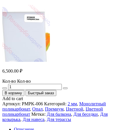
6,500.00
₽
Кол-во
Кол-во
В корзину
Быстрый заказ
Add to cart
Артикул:
PMPK-006
Категорий:
2 мм
,
Монолитный
поликарбонат
,
Опал
,
Премиум
,
Цветной
,
Цветной
поликарбонат
Метки:
Для балкона
,
Для беседки
,
Для
козырька
,
Для навеса
,
Для терассы
Описание