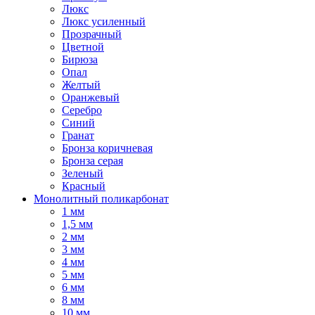
Люкс
Люкс усиленный
Прозрачный
Цветной
Бирюза
Опал
Желтый
Оранжевый
Серебро
Синий
Гранат
Бронза коричневая
Бронза серая
Зеленый
Красный
Монолитный поликарбонат
1 мм
1,5 мм
2 мм
3 мм
4 мм
5 мм
6 мм
8 мм
10 мм