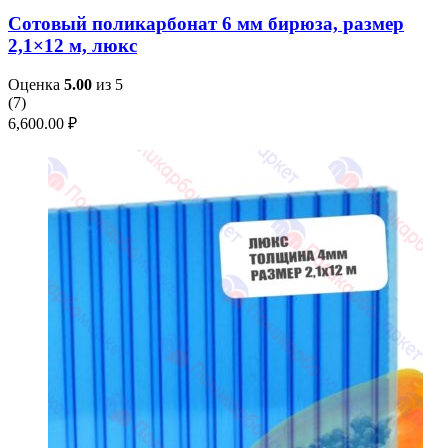
Сотовый поликарбонат 6 мм бирюза, размер
2,1×12 м, люкс
Оценка
5.00
из 5
(
7
)
6,600.00
₽