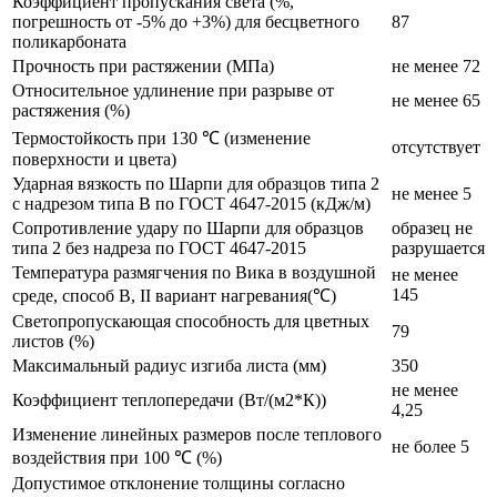
Коэффициент пропускания света (%,
погрешность от -5% до +3%) для бесцветного
87
поликарбоната
Прочность при растяжении (МПа)
не менее 72
Относительное удлинение при разрыве от
не менее 65
растяжения (%)
Термостойкость при 130 ℃ (изменение
отсутствует
поверхности и цвета)
Ударная вязкость по Шарпи для образцов типа 2
не менее 5
с надрезом типа В по ГОСТ 4647-2015 (кДж/м)
Сопротивление удару по Шарпи для образцов
образец не
типа 2 без надреза по ГОСТ 4647-2015
разрушается
Температура размягчения по Вика в воздушной
не менее
145
среде, способ В, II вариант нагревания(℃)
Светопропускающая способность для цветных
79
листов (%)
Максимальный радиус изгиба листа (мм)
350
не менее
Коэффициент теплопередачи (Вт/(м2*К))
4,25
Изменение линейных размеров после теплового
не более 5
воздействия при 100 ℃ (%)
Допустимое отклонение толщины согласно