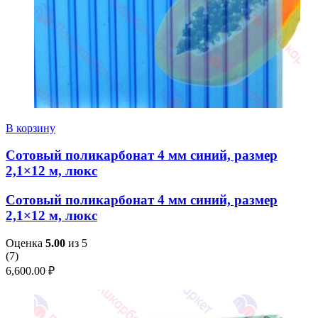
В корзину
Сотовый поликарбонат 4 мм синий, размер
2,1×12 м, люкс
Сотовый поликарбонат 4 мм синий, размер
2,1×12 м, люкс
Оценка
5.00
из 5
(
7
)
6,600.00
₽