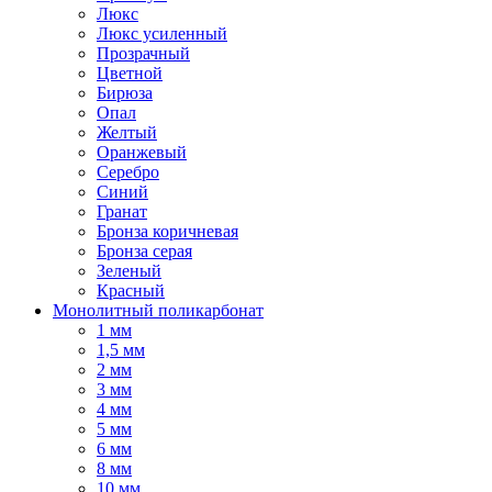
Люкс
Люкс усиленный
Прозрачный
Цветной
Бирюза
Опал
Желтый
Оранжевый
Серебро
Синий
Гранат
Бронза коричневая
Бронза серая
Зеленый
Красный
Монолитный поликарбонат
1 мм
1,5 мм
2 мм
3 мм
4 мм
5 мм
6 мм
8 мм
10 мм