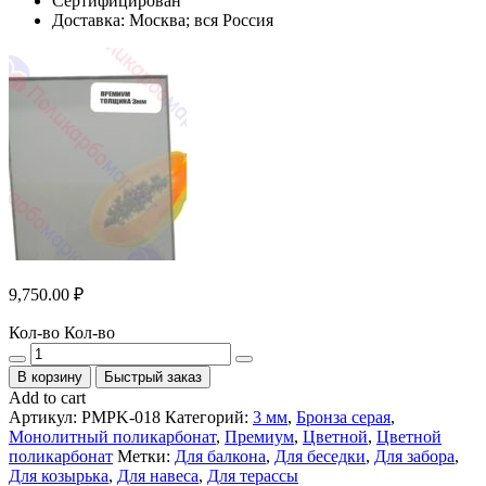
Сертифицирован
Доставка: Москва; вся Россия
9,750.00
₽
Кол-во
Кол-во
В корзину
Быстрый заказ
Add to cart
Артикул:
PMPK-018
Категорий:
3 мм
,
Бронза серая
,
Монолитный поликарбонат
,
Премиум
,
Цветной
,
Цветной
поликарбонат
Метки:
Для балкона
,
Для беседки
,
Для забора
,
Для козырька
,
Для навеса
,
Для терассы