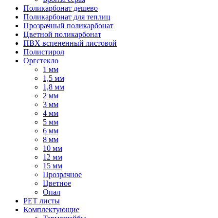
Поликарбонат дешево
Поликарбонат для теплиц
Прозрачный поликарбонат
Цветной поликарбонат
ПВХ вспененный листовой
Полистирол
Оргстекло
1 мм
1,5 мм
1,8 мм
2 мм
3 мм
4 мм
5 мм
6 мм
8 мм
10 мм
12 мм
15 мм
Прозрачное
Цветное
Опал
PET листы
Комплектующие