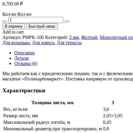
8,700.00
₽
Кол-во
Кол-во
В корзину
Быстрый заказ
Add to cart
Артикул:
PMPK-100
Категорий:
3 мм
,
Желтый
,
Монолитный по
Для козырька
,
Для навеса
,
Для терассы
Описание
Детали
Отзывы (6)
Мы работаем как с юридическими лицами, так и с физическими
магазине «Поликарбомаркет». Поставка напрямую от производи
Характеристики
Толщина листа, мм
3
Вес, кг/м.кв
3,6
Размер листа, мм
2,05×3,05
Максимальный радиус изгиба, м
0,45
Минимальный диаметр,при транспортировке, м
0,9