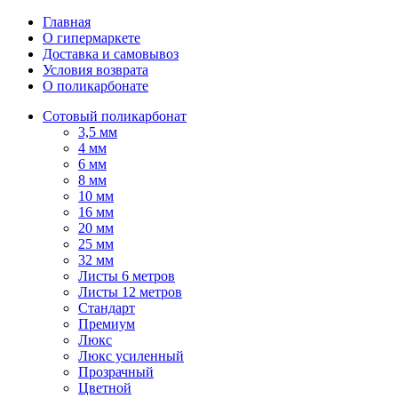
Главная
О гипермаркете
Доставка и самовывоз
Условия возврата
О поликарбонате
Сотовый поликарбонат
3,5 мм
4 мм
6 мм
8 мм
10 мм
16 мм
20 мм
25 мм
32 мм
Листы 6 метров
Листы 12 метров
Стандарт
Премиум
Люкс
Люкс усиленный
Прозрачный
Цветной