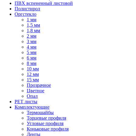
ПВХ вспененный листовой
Полистирол
Оргстекло
1 мм
1,5 мм
1,8 мм
2 мм
3 мм
4 мм
5 мм
6 мм
8 мм
10 мм
12 мм
15 мм
Прозрачное
Цветное
Опал
PET листы
Комплектующие
Термошайбы
Торцевые профиля
Угловые профиля
Коньковые профиля
Ленты