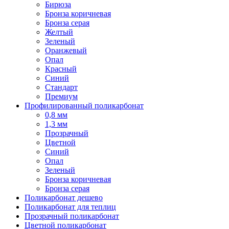
Бирюза
Бронза коричневая
Бронза серая
Желтый
Зеленый
Оранжевый
Опал
Красный
Синий
Стандарт
Премиум
Профилированный поликарбонат
0,8 мм
1,3 мм
Прозрачный
Цветной
Синий
Опал
Зеленый
Бронза коричневая
Бронза серая
Поликарбонат дешево
Поликарбонат для теплиц
Прозрачный поликарбонат
Цветной поликарбонат