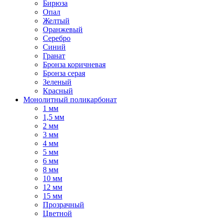
Бирюза
Опал
Желтый
Оранжевый
Серебро
Синий
Гранат
Бронза коричневая
Бронза серая
Зеленый
Красный
Монолитный поликарбонат
1 мм
1,5 мм
2 мм
3 мм
4 мм
5 мм
6 мм
8 мм
10 мм
12 мм
15 мм
Прозрачный
Цветной