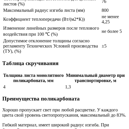
76
листов (%)
Максимальный радиус изгиба листа (мм)
800
не менее
Коэффициент теплопередачи (Вт/(м2*К))
4,25
Изменение линейных размеров после теплового
не более 5
воздействия при 100 ℃ (%)
Допустимое отклонение толщины согласно
регламенту Технических Условий производства
±5
(ТУ), (%)
Таблица скручивания
Толщина листа монолитного
Минимальный диаметр при
поликарбоната, мм
транспортировке, м
4
1,3
Преимущества поликарбоната
Хорошо пропускает свет при любой расцветке. У каждого
цвета свой уровень светопропускания, максимальный до 83%.
Гибкий материал, имеет широкий радиус изгиба. При