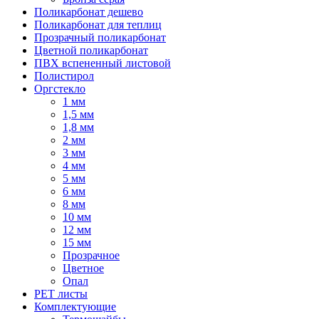
Поликарбонат дешево
Поликарбонат для теплиц
Прозрачный поликарбонат
Цветной поликарбонат
ПВХ вспененный листовой
Полистирол
Оргстекло
1 мм
1,5 мм
1,8 мм
2 мм
3 мм
4 мм
5 мм
6 мм
8 мм
10 мм
12 мм
15 мм
Прозрачное
Цветное
Опал
PET листы
Комплектующие