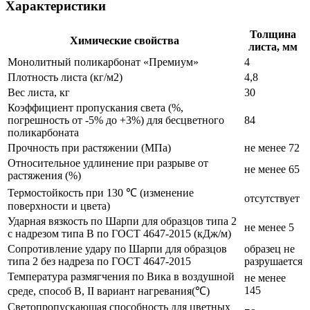
Характеристики
Толщина
Химические свойства
листа, мм
Монолитный поликарбонат «Премиум»
4
Плотность листа (кг/м2)
4,8
Вес листа, кг
30
Коэффициент пропускания света (%,
погрешность от -5% до +3%) для бесцветного
84
поликарбоната
Прочность при растяжении (МПа)
не менее 72
Относительное удлинение при разрыве от
не менее 65
растяжения (%)
Термостойкость при 130 ℃ (изменение
отсутствует
поверхности и цвета)
Ударная вязкость по Шарпи для образцов типа 2
не менее 5
с надрезом типа В по ГОСТ 4647-2015 (кДж/м)
Сопротивление удару по Шарпи для образцов
образец не
типа 2 без надреза по ГОСТ 4647-2015
разрушается
Температура размягчения по Вика в воздушной
не менее
145
среде, способ В, II вариант нагревания(℃)
Светопропускающая способность для цветных