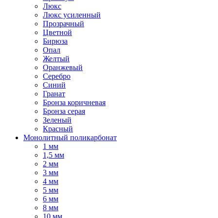
Люкс
Люкс усиленный
Прозрачный
Цветной
Бирюза
Опал
Желтый
Оранжевый
Серебро
Синий
Гранат
Бронза коричневая
Бронза серая
Зеленый
Красный
Монолитный поликарбонат
1 мм
1,5 мм
2 мм
3 мм
4 мм
5 мм
6 мм
8 мм
10 мм