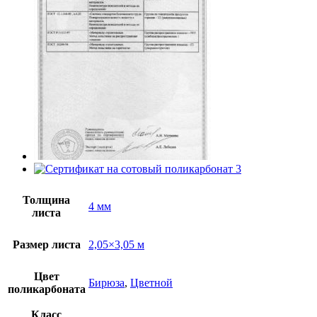
Толщина
4 мм
листа
Размер листа
2,05×3,05 м
Цвет
Бирюза
,
Цветной
поликарбоната
Класс