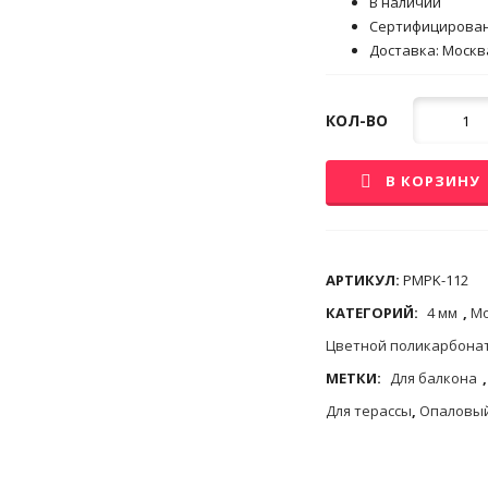
В наличии
Сертифицирова
Доставка: Москва
Кол-
КОЛ-ВО
во
В КОРЗИНУ
АРТИКУЛ:
PMPK-112
КАТЕГОРИЙ:
4 мм
,
Мо
Цветной поликарбона
МЕТКИ:
Для балкона
Для терассы
,
Опаловый