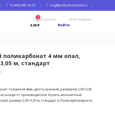
8 (499) 495-18-15
msg@polikarbomarket.ru
0
Корзина
Мой профиль
Войти
0.00
₽
 поликарбонат 4 мм опал,
3,05 м, стандарт
)
нат толщиной 4мм, цвета красный, размером 2,05×3,05
 на складе от производителя. Купить монолитный
ный, размер 2,05×3,05 м, стандарт в Поликарбомаркете