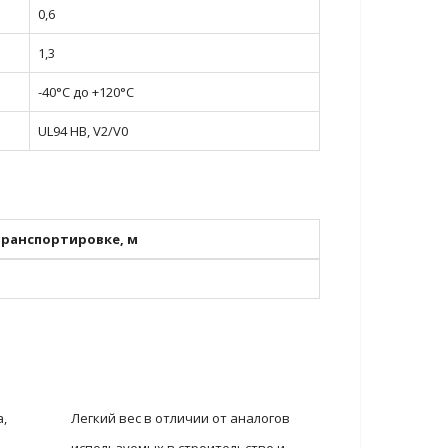
0,6
1,3
-40°С до +120°С
UL94 HB, V2/V0
ранспортировке, м
,
Легкий вес в отличии от аналогов