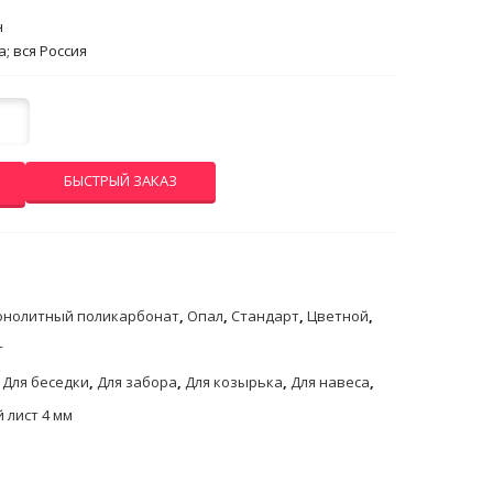
н
; вся Россия
БЫСТРЫЙ ЗАКАЗ
нолитный поликарбонат
,
Опал
,
Стандарт
,
Цветной
,
т
,
Для беседки
,
Для забора
,
Для козырька
,
Для навеса
,
 лист 4 мм