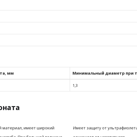
та, мм
Минимальный диаметр при т
1,3
оната
й материал, имеет широкий
Имеет защиту от ультрафиолета