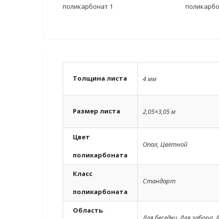
Толщина листа
4 мм
Размер листа
2,05×3,05 м
Цвет
Опал
,
Цветной
поликарбоната
Класс
Стандарт
поликарбоната
Область
Для беседки
,
Для забора
,
Д