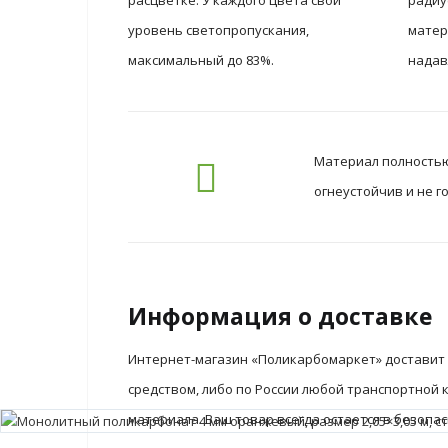
расцветке. У каждого цвета свой
радиу
уровень светопропускания,
матер
максимальный до 83%.
надав
Материал полностью 
огнеустойчив и не 
Информация о доставке
Интернет-магазин «Поликарбомаркет» доставит 
средством, либо по России любой транспортной
материала. Ваш товар всегда остается в безопа