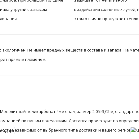
с изгиба. При большой толщине
защищает от негативного
иала упругий с запасом
воздействия солнечных лучей, 
ливания.
этом отлично пропускает тепло
экологичен! Не имеет вредных веществ в составе и запаха. На мате
горит прямым пламенем.
Монолитный поликарбонат 4мм опал, размер 2,05×3,05 м, стандарт 
 компанией по вашим пожеланиям. Доставка происходит по определ
сности независимо от выбранного типа доставки и вашего региона.