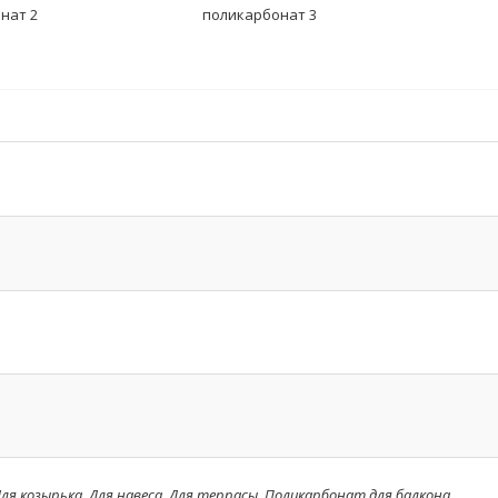
ля козырька
,
Для навеса
,
Для террасы
,
Поликарбонат для балкона