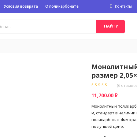
Условия возврата
О поликарбонате
Контакты
НАЙТИ
Монолитный
размер 2,05×
(
6
отзывов
Рейтинг
6
5.00
из
11,700.00
₽
5 на основе
опроса
пользователей
Монолитный поликарбо
м, стандарт в наличии
поликарбонат 4мм крас
по лучшей цене.