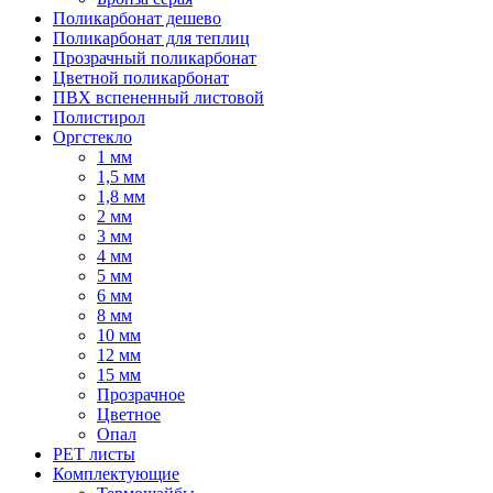
Поликарбонат дешево
Поликарбонат для теплиц
Прозрачный поликарбонат
Цветной поликарбонат
ПВХ вспененный листовой
Полистирол
Оргстекло
1 мм
1,5 мм
1,8 мм
2 мм
3 мм
4 мм
5 мм
6 мм
8 мм
10 мм
12 мм
15 мм
Прозрачное
Цветное
Опал
PET листы
Комплектующие