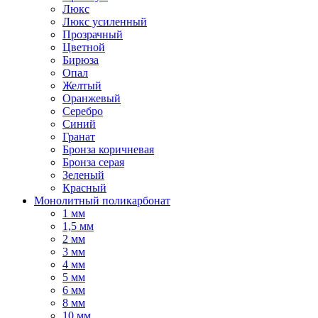
Люкс
Люкс усиленный
Прозрачный
Цветной
Бирюза
Опал
Желтый
Оранжевый
Серебро
Синий
Гранат
Бронза коричневая
Бронза серая
Зеленый
Красный
Монолитный поликарбонат
1 мм
1,5 мм
2 мм
3 мм
4 мм
5 мм
6 мм
8 мм
10 мм