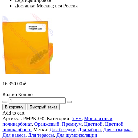
Сертифицирован
Доставка: Москва; вся Россия
16,350.00
₽
Кол-во
Кол-во
В корзину
Быстрый заказ
Add to cart
Артикул:
PMPK-035
Категорий:
5 мм
,
Монолитный
поликарбонат
,
Оранжевый
,
Премиум
,
Цветной
,
Цветной
поликарбонат
Метки:
Для беседки
,
Для забора
,
Для козырька
,
Для навеса
,
Для терассы
,
Для шумоизоляции