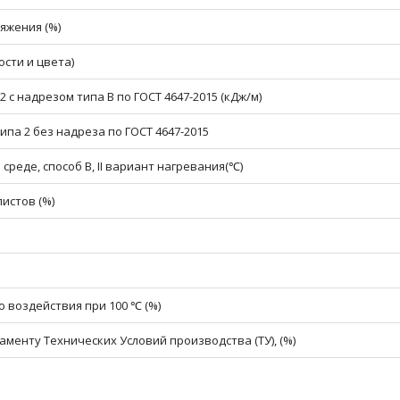
яжения (%)
сти и цвета)
 с надрезом типа В по ГОСТ 4647-2015 (кДж/м)
па 2 без надреза по ГОСТ 4647-2015
реде, способ В, II вариант нагревания(℃)
истов (%)
 воздействия при 100 ℃ (%)
менту Технических Условий производства (ТУ), (%)