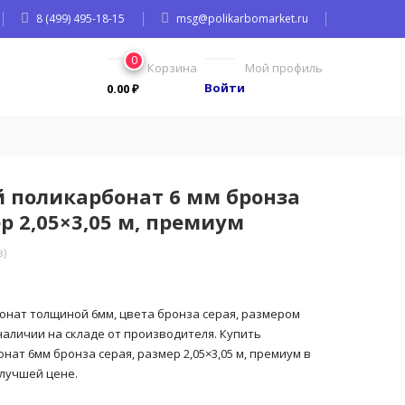
8 (499) 495-18-15
msg@polikarbomarket.ru
0
Корзина
Мой профиль
Войти
0.00
₽
 поликарбонат 6 мм бронза
р 2,05×3,05 м, премиум
)
нат толщиной 6мм, цвета бронза серая, размером
 наличии на складе от производителя. Купить
ат 6мм бронза серая, размер 2,05×3,05 м, премиум в
лучшей цене.