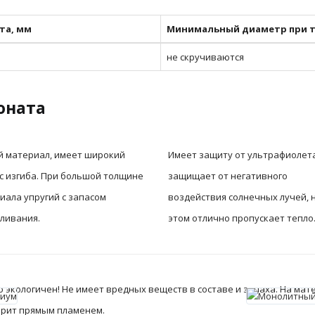
та, мм
Минимальный диаметр при т
не скручиваются
оната
й материал, имеет широкий
Имеет защиту от ультрафиолета
с изгиба. При большой толщине
защищает от негативного
иала упругий с запасом
воздействия солнечных лучей, 
ливания.
этом отлично пропускает тепло
экологичен! Не имеет вредных веществ в составе и запаха. На мате
горит прямым пламенем.