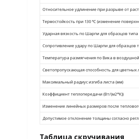
Относительное удлинение при разрыве от раст
Термостойкость при 130 ℃ (изменение поверхно
Ударная вязкость по Шарпи для образцов типа 2
Сопротивление удару по Шарпи для образцов ти
Температура размягчения по Вика в воздушной с
Светопропускающая способность для цветных л
Максимальный радиус изгиба листа (мм)
Коэффициент теплопередачи (Вт/(м2*К))
Изменение линейных размеров после теплового
Допустимое отклонение толщины согласно регла
Таблица скручивания