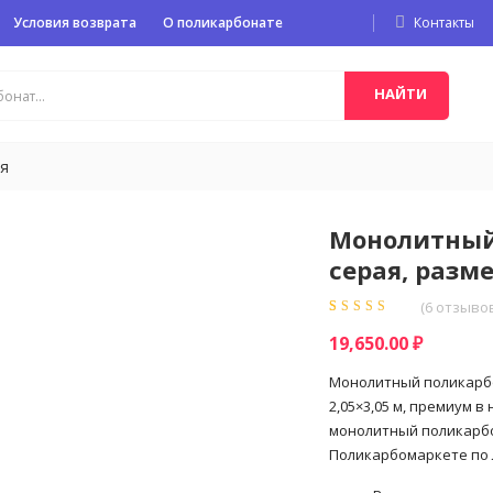
Условия возврата
О поликарбонате
Контакты
НАЙТИ
ая
Монолитный
серая, разме
(
6
отзывов
Рейтинг
6
5.00
из
19,650.00
₽
5 на основе
опроса
пользователей
Монолитный поликарбо
2,05×3,05 м, премиум в
монолитный поликарбон
Поликарбомаркете по 