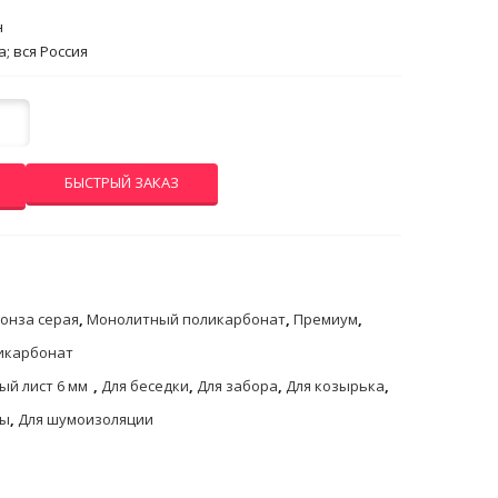
н
; вся Россия
БЫСТРЫЙ ЗАКАЗ
онза серая
,
Монолитный поликарбонат
,
Премиум
,
икарбонат
ый лист 6 мм
,
Для беседки
,
Для забора
,
Для козырька
,
сы
,
Для шумоизоляции