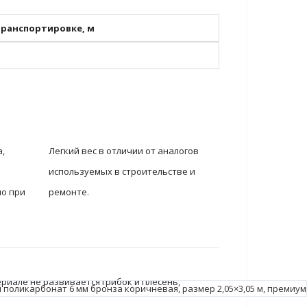
ранспортировке, м
,
Легкий вес в отличии от аналогов
используемых в строительстве и
но при
ремонте.
.
риале не развивается грибок и плесень,