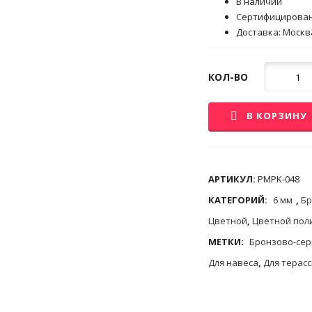
В наличии
Сертифицирова
Доставка: Москва
Кол-
КОЛ-ВО
во
В КОРЗИНУ
АРТИКУЛ:
PMPK-048
КАТЕГОРИЙ:
6 мм
,
Бр
Цветной
,
Цветной пол
МЕТКИ:
Бронзово-сер
Для навеса
,
Для терас