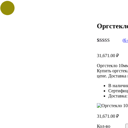
Оргстекло
(
6
Рейтинг
6
5.00
из 5 на
31,671.00
₽
основе
опроса
пользователей
Оргстекло 10мм,
Купить оргстек
цене. Доставка
В наличи
Сертифиц
Доставка:
31,671.00
₽
Кол-
Кол-во