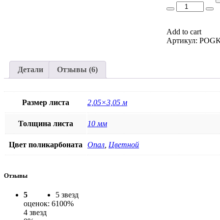
во
Add to cart
Артикул:
POGK
Детали
Отзывы (6)
Размер листа
2,05×3,05 м
Толщина листа
10 мм
Цвет поликарбоната
Опал
,
Цветной
Отзывы
5
5 звезд
оценок: 6
100%
4 звезд