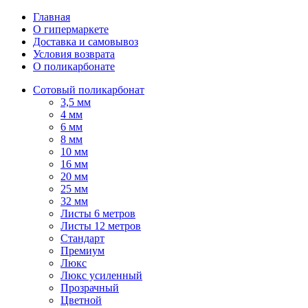
Главная
О гипермаркете
Доставка и самовывоз
Условия возврата
О поликарбонате
Сотовый поликарбонат
3,5 мм
4 мм
6 мм
8 мм
10 мм
16 мм
20 мм
25 мм
32 мм
Листы 6 метров
Листы 12 метров
Стандарт
Премиум
Люкс
Люкс усиленный
Прозрачный
Цветной