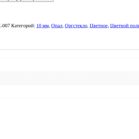
-007
Категорий:
10 мм
,
Опал
,
Оргстекло
,
Цветное
,
Цветной пол