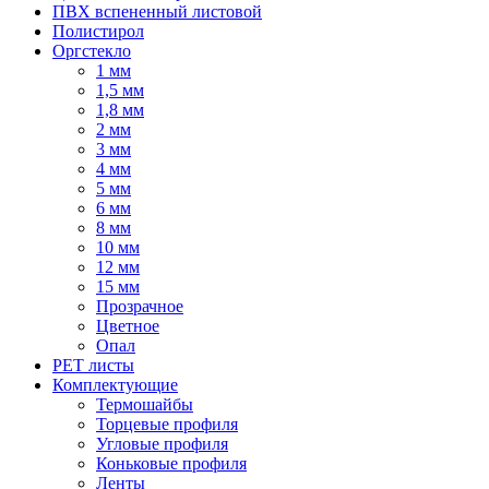
ПВХ вспененный листовой
Полистирол
Оргстекло
1 мм
1,5 мм
1,8 мм
2 мм
3 мм
4 мм
5 мм
6 мм
8 мм
10 мм
12 мм
15 мм
Прозрачное
Цветное
Опал
PET листы
Комплектующие
Термошайбы
Торцевые профиля
Угловые профиля
Коньковые профиля
Ленты