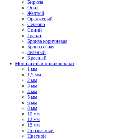
Бирюза
Опал
Желтый
Оранжевый
Серебро
Синий
Гранат
Бронза коричневая
Бронза серая
Зеленый
Красный
Монолитный поликарбонат
1 мм
1,5 мм
2 мм
3 мм
4 мм
5 мм
6 мм
8 мм
10 мм
12 мм
15 мм
Прозрачный
Цветной