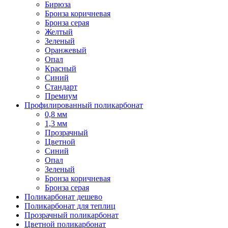
Бирюза
Бронза коричневая
Бронза серая
Желтый
Зеленый
Оранжевый
Опал
Красный
Синий
Стандарт
Премиум
Профилированный поликарбонат
0,8 мм
1,3 мм
Прозрачный
Цветной
Синий
Опал
Зеленый
Бронза коричневая
Бронза серая
Поликарбонат дешево
Поликарбонат для теплиц
Прозрачный поликарбонат
Цветной поликарбонат