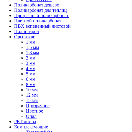
Поликарбонат дешево
Поликарбонат для теплиц
Прозрачный поликарбонат
Цветной поликарбонат
ПВХ вспененный листовой
Полистирол
Оргстекло
1 мм
1,5 мм
1,8 мм
2 мм
3 мм
4 мм
5 мм
6 мм
8 мм
10 мм
12 мм
15 мм
Прозрачное
Цветное
Опал
PET листы
Комплектующие