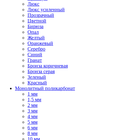
Люкс
Люкс усиленный
Прозрачный
Цветной
Бирюза
Опал
Желтый
Оранжевый
Серебро
Синий
Гранат
Бронза коричневая
Бронза серая
Зеленый
Красный
Монолитный поликарбонат
1 мм
1,5 мм
2 мм
3 мм
4 мм
5 мм
6 мм
8 мм
10 мм