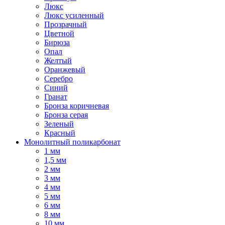
Люкс
Люкс усиленный
Прозрачный
Цветной
Бирюза
Опал
Желтый
Оранжевый
Серебро
Синий
Гранат
Бронза коричневая
Бронза серая
Зеленый
Красный
Монолитный поликарбонат
1 мм
1,5 мм
2 мм
3 мм
4 мм
5 мм
6 мм
8 мм
10 мм