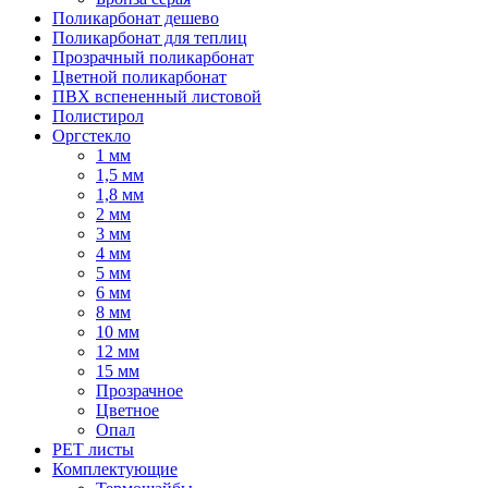
Поликарбонат дешево
Поликарбонат для теплиц
Прозрачный поликарбонат
Цветной поликарбонат
ПВХ вспененный листовой
Полистирол
Оргстекло
1 мм
1,5 мм
1,8 мм
2 мм
3 мм
4 мм
5 мм
6 мм
8 мм
10 мм
12 мм
15 мм
Прозрачное
Цветное
Опал
PET листы
Комплектующие