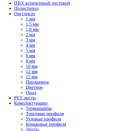
ПВХ вспененный листовой
Полистирол
Оргстекло
1 мм
1,5 мм
1,8 мм
2 мм
3 мм
4 мм
5 мм
6 мм
8 мм
10 мм
12 мм
15 мм
Прозрачное
Цветное
Опал
PET листы
Комплектующие
Термошайбы
Торцевые профиля
Угловые профиля
Коньковые профиля
Ленты