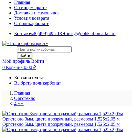
Главная
О гипермаркете
Доставка и самовывоз
Условия возврата
О поликарбонате
Контакты
8 (499) 495-18-15
msg@polikarbomarket.ru
Найти
Мой профиль
Войти
0
Корзина
0.00
₽
Корзина пуста
Выбрать поликарбонат
Главная
Оргстекло
4 мм
Оргстекло 3мм, цвета прозрачный, размером 1,525x2,05 м
Оргстекло 5мм, цвета прозрачный, размером 1,525x2,05 м