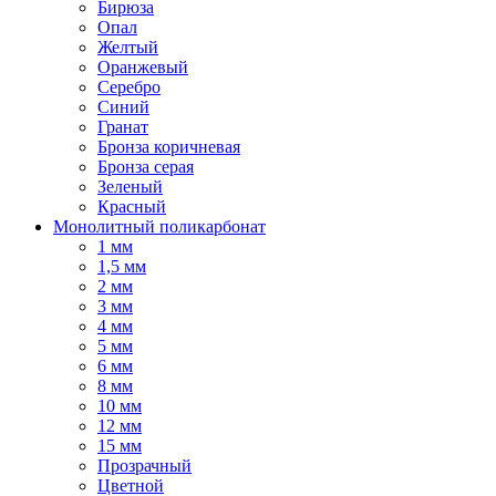
Бирюза
Опал
Желтый
Оранжевый
Серебро
Синий
Гранат
Бронза коричневая
Бронза серая
Зеленый
Красный
Монолитный поликарбонат
1 мм
1,5 мм
2 мм
3 мм
4 мм
5 мм
6 мм
8 мм
10 мм
12 мм
15 мм
Прозрачный
Цветной