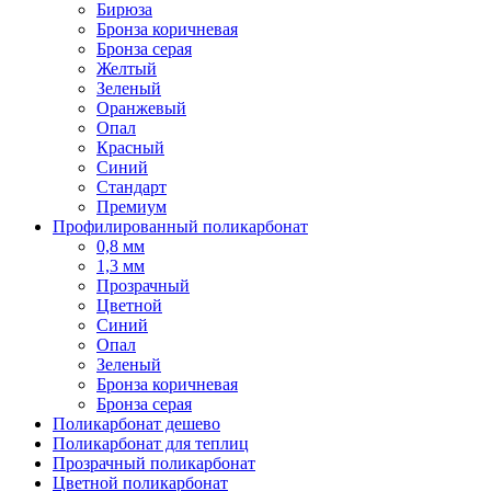
Бирюза
Бронза коричневая
Бронза серая
Желтый
Зеленый
Оранжевый
Опал
Красный
Синий
Стандарт
Премиум
Профилированный поликарбонат
0,8 мм
1,3 мм
Прозрачный
Цветной
Синий
Опал
Зеленый
Бронза коричневая
Бронза серая
Поликарбонат дешево
Поликарбонат для теплиц
Прозрачный поликарбонат
Цветной поликарбонат