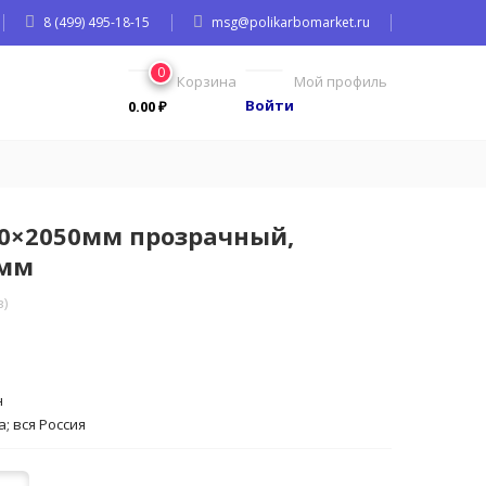
8 (499) 495-18-15
msg@polikarbomarket.ru
0
Корзина
Мой профиль
Войти
0.00
₽
50×2050мм прозрачный,
 мм
)
н
; вся Россия