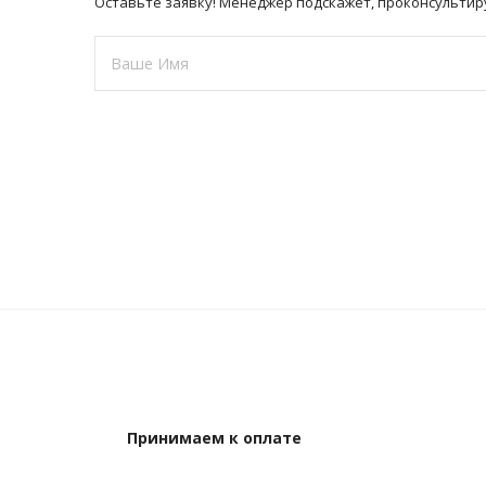
Оставьте заявку! Менеджер подскажет, проконсультир
Это
поле
должно
быть
пустым
Принимаем к оплате