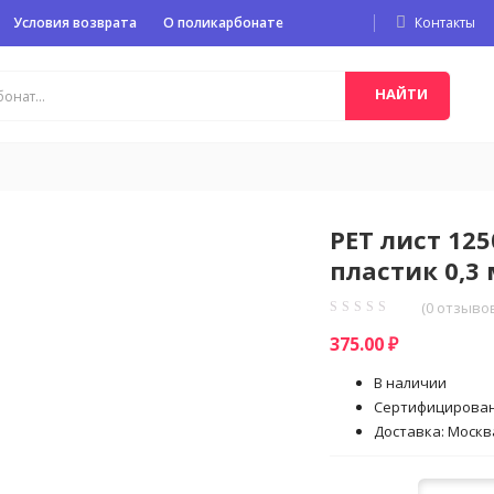
Условия возврата
О поликарбонате
Контакты
НАЙТИ
PET лист 12
пластик 0,3
(
0
отзывов
375.00
₽
В наличии
Сертифицирова
Доставка: Москва
Кол-