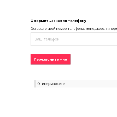
Оформить заказ по телефону
Оставьте свой номер телефона, менеджеры гипер
Перезвоните мне
Это
О гипермаркете
поле
должно
быть
пустым