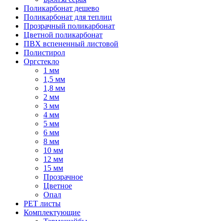
Поликарбонат дешево
Поликарбонат для теплиц
Прозрачный поликарбонат
Цветной поликарбонат
ПВХ вспененный листовой
Полистирол
Оргстекло
1 мм
1,5 мм
1,8 мм
2 мм
3 мм
4 мм
5 мм
6 мм
8 мм
10 мм
12 мм
15 мм
Прозрачное
Цветное
Опал
PET листы
Комплектующие