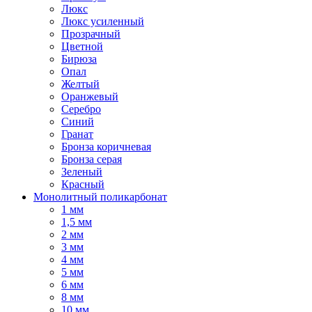
Люкс
Люкс усиленный
Прозрачный
Цветной
Бирюза
Опал
Желтый
Оранжевый
Серебро
Синий
Гранат
Бронза коричневая
Бронза серая
Зеленый
Красный
Монолитный поликарбонат
1 мм
1,5 мм
2 мм
3 мм
4 мм
5 мм
6 мм
8 мм
10 мм