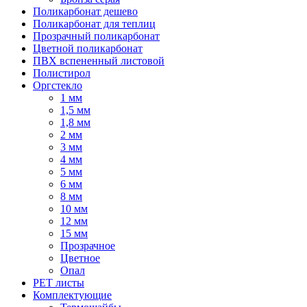
Поликарбонат дешево
Поликарбонат для теплиц
Прозрачный поликарбонат
Цветной поликарбонат
ПВХ вспененный листовой
Полистирол
Оргстекло
1 мм
1,5 мм
1,8 мм
2 мм
3 мм
4 мм
5 мм
6 мм
8 мм
10 мм
12 мм
15 мм
Прозрачное
Цветное
Опал
PET листы
Комплектующие