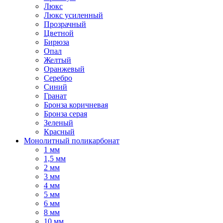
Люкс
Люкс усиленный
Прозрачный
Цветной
Бирюза
Опал
Желтый
Оранжевый
Серебро
Синий
Гранат
Бронза коричневая
Бронза серая
Зеленый
Красный
Монолитный поликарбонат
1 мм
1,5 мм
2 мм
3 мм
4 мм
5 мм
6 мм
8 мм
10 мм