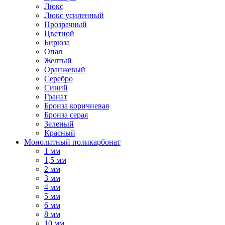
Люкс
Люкс усиленный
Прозрачный
Цветной
Бирюза
Опал
Желтый
Оранжевый
Серебро
Синий
Гранат
Бронза коричневая
Бронза серая
Зеленый
Красный
Монолитный поликарбонат
1 мм
1,5 мм
2 мм
3 мм
4 мм
5 мм
6 мм
8 мм
10 мм