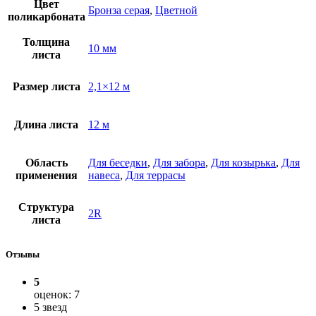
Цвет
Бронза серая
,
Цветной
поликарбоната
Толщина
10 мм
листа
Размер листа
2,1×12 м
Длина листа
12 м
Область
Для беседки
,
Для забора
,
Для козырька
,
Для
применения
навеса
,
Для террасы
Структура
2R
листа
Отзывы
5
оценок: 7
5 звезд