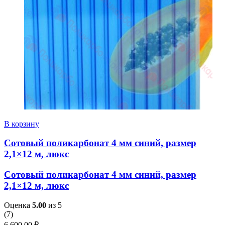
В корзину
Сотовый поликарбонат 4 мм синий, размер
2,1×12 м, люкс
Сотовый поликарбонат 4 мм синий, размер
2,1×12 м, люкс
Оценка
5.00
из 5
(
7
)
6,600.00
₽