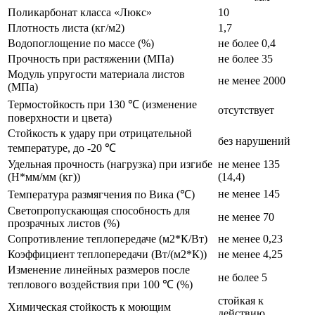
Поликарбонат класса «Люкс»
10
Плотность листа (кг/м2)
1,7
Водопоглощение по массе (%)
не более 0,4
Прочность при растяжении (МПа)
не более 35
Модуль упругости материала листов
не менее 2000
(МПа)
Термостойкость при 130 ℃ (изменение
отсутствует
поверхности и цвета)
Стойкость к удару при отрицательной
без нарушений
температуре, до -20 ℃
Удельная прочность (нагрузка) при изгибе
не менее 135
(Н*мм/мм (кг))
(14,4)
не менее 145
Температура размягчения по Вика (℃)
Светопропускающая способность для
не менее 70
прозрачных листов (%)
Сопротивление теплопередаче (м2*К/Вт)
не менее 0,23
Коэффициент теплопередачи (Вт/(м2*К))
не менее 4,25
Изменение линейных размеров после
не более 5
теплового воздействия при 100 ℃ (%)
стойкая к
Химическая стойкость к моющим
действию