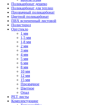
Поликарбонат дешево
Поликарбонат для теплиц
Прозрачный поликарбонат
Цветной поликарбонат
ПВХ вспененный листовой
Полистирол
Оргстекло
1 мм
1,5 мм
1,8 мм
2 мм
3 мм
4 мм
5 мм
6 мм
8 мм
10 мм
12 мм
15 мм
Прозрачное
Цветное
Опал
PET листы
Комплектующие