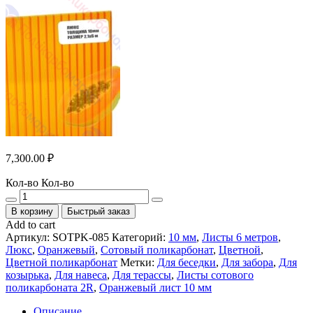
7,300.00
₽
Кол-во
Кол-во
В корзину
Быстрый заказ
Add to cart
Артикул:
SOTPK-085
Категорий:
10 мм
,
Листы 6 метров
,
Люкс
,
Оранжевый
,
Сотовый поликарбонат
,
Цветной
,
Цветной поликарбонат
Метки:
Для беседки
,
Для забора
,
Для
козырька
,
Для навеса
,
Для терассы
,
Листы сотового
поликарбоната 2R
,
Оранжевый лист 10 мм
Описание