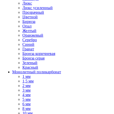
Люкс
Люкс усиленный
Прозрачный
Цветной
Бирюза
Опал
Желтый
Оранжевый
Серебро
Синий
Гранат
Бронза коричневая
Бронза серая
Зеленый
Красный
Монолитный поликарбонат
1 мм
1,5 мм
2 мм
3 мм
4 мм
5 мм
6 мм
8 мм
10 мм