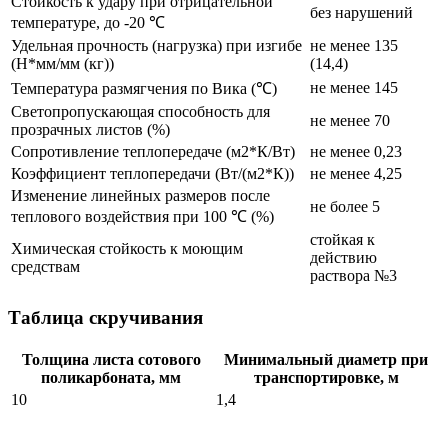
Стойкость к удару при отрицательной
без нарушений
температуре, до -20 ℃
Удельная прочность (нагрузка) при изгибе
не менее 135
(Н*мм/мм (кг))
(14,4)
не менее 145
Температура размягчения по Вика (℃)
Светопропускающая способность для
не менее 70
прозрачных листов (%)
Сопротивление теплопередаче (м2*К/Вт)
не менее 0,23
Коэффициент теплопередачи (Вт/(м2*К))
не менее 4,25
Изменение линейных размеров после
не более 5
теплового воздействия при 100 ℃ (%)
стойкая к
Химическая стойкость к моющим
действию
средствам
раствора №3
Таблица скручивания
Толщина листа сотового
Минимальный диаметр при
поликарбоната, мм
транспортировке, м
10
1,4