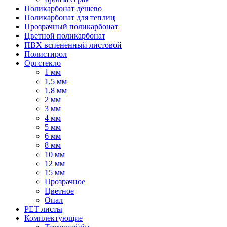
Поликарбонат дешево
Поликарбонат для теплиц
Прозрачный поликарбонат
Цветной поликарбонат
ПВХ вспененный листовой
Полистирол
Оргстекло
1 мм
1,5 мм
1,8 мм
2 мм
3 мм
4 мм
5 мм
6 мм
8 мм
10 мм
12 мм
15 мм
Прозрачное
Цветное
Опал
PET листы
Комплектующие