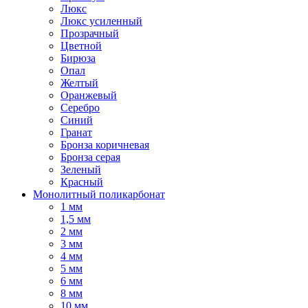
Люкс
Люкс усиленный
Прозрачный
Цветной
Бирюза
Опал
Желтый
Оранжевый
Серебро
Синий
Гранат
Бронза коричневая
Бронза серая
Зеленый
Красный
Монолитный поликарбонат
1 мм
1,5 мм
2 мм
3 мм
4 мм
5 мм
6 мм
8 мм
10 мм