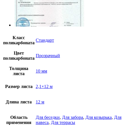
Класс
Стандарт
поликарбоната
Цвет
Прозрачный
поликарбоната
Толщина
10 мм
листа
Размер листа
2,1×12 м
Длина листа
12 м
Область
Для беседки
,
Для забора
,
Для козырька
,
Для
применения
навеса
,
Для террасы