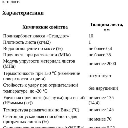
каталоге.
Характеристики
Толщина листа,
Химические свойства
мм
Поликарбонат класса «Стандарт»
10
Плотность листа (кг/м2)
1
Водопоглощение по массе (%)
не более 0,4
Прочность при растяжении (МПа)
не более 35
Модуль упругости материала листов
не менее 2000
(МПа)
Термостойкость при 130 ℃ (изменение
отсутствует
поверхности и цвета)
Стойкость к удару при отрицательной
без нарушений
температуре, до -20 ℃
Удельная прочность (нагрузка) при изгибе
не менее 135
(Н*мм/мм (кг))
(14,4)
не менее 145
Температура размягчения по Вика (℃)
Светопропускающая способность для
не менее 70
прозрачных листов (%)
Сопротивление теплопередаче (м2*К/Вт)
не менее 0,23