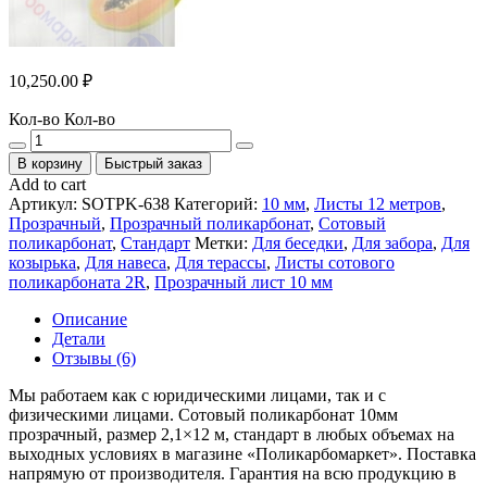
10,250.00
₽
Кол-во
Кол-во
В корзину
Быстрый заказ
Add to cart
Артикул:
SOTPK-638
Категорий:
10 мм
,
Листы 12 метров
,
Прозрачный
,
Прозрачный поликарбонат
,
Сотовый
поликарбонат
,
Стандарт
Метки:
Для беседки
,
Для забора
,
Для
козырька
,
Для навеса
,
Для терассы
,
Листы сотового
поликарбоната 2R
,
Прозрачный лист 10 мм
Описание
Детали
Отзывы (6)
Мы работаем как с юридическими лицами, так и с
физическими лицами. Сотовый поликарбонат 10мм
прозрачный, размер 2,1×12 м, стандарт в любых объемах на
выходных условиях в магазине «Поликарбомаркет». Поставка
напрямую от производителя. Гарантия на всю продукцию в