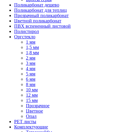
Поликарбонат дешево
Поликарбонат для теплиц
Прозрачный поликарбонат
Цветной поликарбонат
ПВХ вспененный листовой
Полистирол
Оргстекло
1 мм
1,5 мм
1,8 мм
2 мм
3 мм
4 мм
5 мм
6 мм
8 мм
10 мм
12 мм
15 мм
Прозрачное
Цветное
Опал
PET листы
Комплектующие