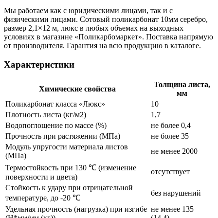
Мы работаем как с юридическими лицами, так и с
физическими лицами. Сотовый поликарбонат 10мм серебро,
размер 2,1×12 м, люкс в любых объемах на выходных
условиях в магазине «Поликарбомаркет». Поставка напрямую
от производителя. Гарантия на всю продукцию в каталоге.
Характеристики
Толщина листа,
Химические свойства
мм
Поликарбонат класса «Люкс»
10
Плотность листа (кг/м2)
1,7
Водопоглощение по массе (%)
не более 0,4
Прочность при растяжении (МПа)
не более 35
Модуль упругости материала листов
не менее 2000
(МПа)
Термостойкость при 130 ℃ (изменение
отсутствует
поверхности и цвета)
Стойкость к удару при отрицательной
без нарушений
температуре, до -20 ℃
Удельная прочность (нагрузка) при изгибе
не менее 135
(Н*мм/мм (кг))
(14,4)