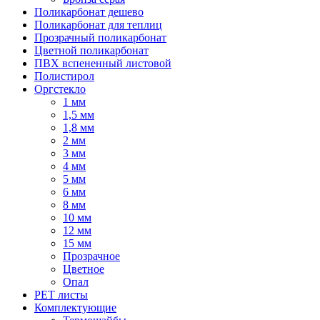
Поликарбонат дешево
Поликарбонат для теплиц
Прозрачный поликарбонат
Цветной поликарбонат
ПВХ вспененный листовой
Полистирол
Оргстекло
1 мм
1,5 мм
1,8 мм
2 мм
3 мм
4 мм
5 мм
6 мм
8 мм
10 мм
12 мм
15 мм
Прозрачное
Цветное
Опал
PET листы
Комплектующие