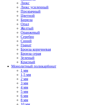
Люкс
Люкс усиленный
Прозрачный
Цветной
Бирюза
Опал
Желтый
Оранжевый
Серебро
Синий
Гранат
Бронза коричневая
Бронза серая
Зеленый
Красный
Монолитный поликарбонат
1 мм
1,5 мм
2 мм
3 мм
4 мм
5 мм
6 мм
8 мм
10 мм