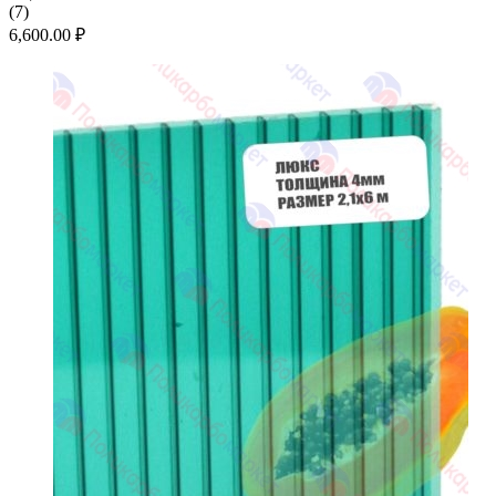
(
7
)
6,600.00
₽