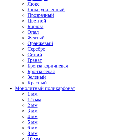
Люкс
Люкс усиленный
Прозрачный
Цветной
Бирюза
Опал
Желтый
Оранжевый
Серебро
Синий
Гранат
Бронза коричневая
Бронза серая
Зеленый
Красный
Монолитный поликарбонат
1 мм
1,5 мм
2 мм
3 мм
4 мм
5 мм
6 мм
8 мм
10 мм