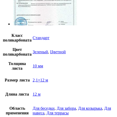
Класс
Стандарт
поликарбоната
Цвет
Зеленый
,
Цветной
поликарбоната
Толщина
10 мм
листа
Размер листа
2,1×12 м
Длина листа
12 м
Область
Для беседки
,
Для забора
,
Для козырька
,
Для
применения
навеса
,
Для террасы