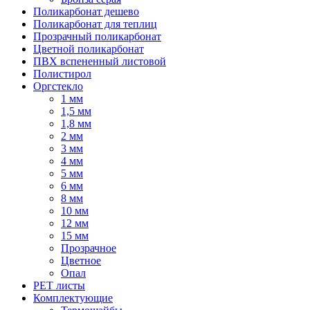
Поликарбонат дешево
Поликарбонат для теплиц
Прозрачный поликарбонат
Цветной поликарбонат
ПВХ вспененный листовой
Полистирол
Оргстекло
1 мм
1,5 мм
1,8 мм
2 мм
3 мм
4 мм
5 мм
6 мм
8 мм
10 мм
12 мм
15 мм
Прозрачное
Цветное
Опал
PET листы
Комплектующие