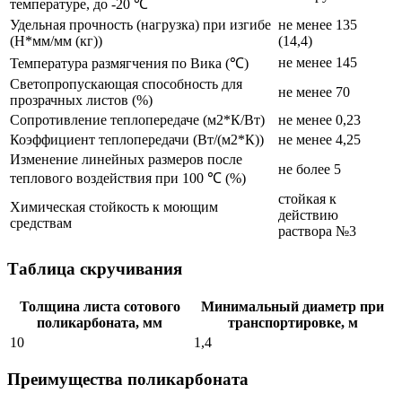
температуре, до -20 ℃
Удельная прочность (нагрузка) при изгибе
не менее 135
(Н*мм/мм (кг))
(14,4)
не менее 145
Температура размягчения по Вика (℃)
Светопропускающая способность для
не менее 70
прозрачных листов (%)
Сопротивление теплопередаче (м2*К/Вт)
не менее 0,23
Коэффициент теплопередачи (Вт/(м2*К))
не менее 4,25
Изменение линейных размеров после
не более 5
теплового воздействия при 100 ℃ (%)
стойкая к
Химическая стойкость к моющим
действию
средствам
раствора №3
Таблица скручивания
Толщина листа сотового
Минимальный диаметр при
поликарбоната, мм
транспортировке, м
10
1,4
Преимущества поликарбоната