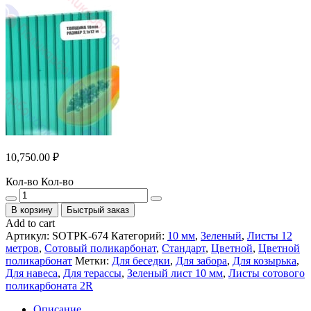
10,750.00
₽
Кол-во
Кол-во
В корзину
Быстрый заказ
Add to cart
Артикул:
SOTPK-674
Категорий:
10 мм
,
Зеленый
,
Листы 12
метров
,
Сотовый поликарбонат
,
Стандарт
,
Цветной
,
Цветной
поликарбонат
Метки:
Для беседки
,
Для забора
,
Для козырька
,
Для навеса
,
Для терассы
,
Зеленый лист 10 мм
,
Листы сотового
поликарбоната 2R
Описание