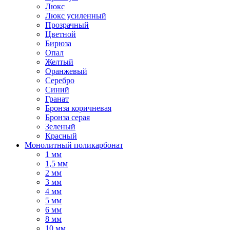
Люкс
Люкс усиленный
Прозрачный
Цветной
Бирюза
Опал
Желтый
Оранжевый
Серебро
Синий
Гранат
Бронза коричневая
Бронза серая
Зеленый
Красный
Монолитный поликарбонат
1 мм
1,5 мм
2 мм
3 мм
4 мм
5 мм
6 мм
8 мм
10 мм