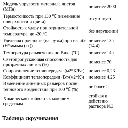
Модуль упругости материала листов
не менее 2000
(МПа)
Термостойкость при 130 ℃ (изменение
отсутствует
поверхности и цвета)
Стойкость к удару при отрицательной
без нарушений
температуре, до -20 ℃
Удельная прочность (нагрузка) при изгибе
не менее 135
(Н*мм/мм (кг))
(14,4)
не менее 145
Температура размягчения по Вика (℃)
Светопропускающая способность для
не менее 70
прозрачных листов (%)
Сопротивление теплопередаче (м2*К/Вт)
не менее 0,23
Коэффициент теплопередачи (Вт/(м2*К))
не менее 4,25
Изменение линейных размеров после
не более 5
теплового воздействия при 100 ℃ (%)
стойкая к
Химическая стойкость к моющим
действию
средствам
раствора №3
Таблица скручивания