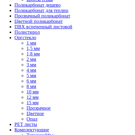
Поликарбонат дешево
Поликарбонат для теплиц
Прозрачный поликарбонат
Цветной поликарбонат
ПВХ вспененный листовой
Полистирол
Оргстекло
1 мм
1,5 мм
1,8 мм
2 мм
3 мм
4 мм
5 мм
6 мм
8 мм
10 мм
12 мм
15 мм
Прозрачное
Цветное
Опал
PET листы
Комплектующие