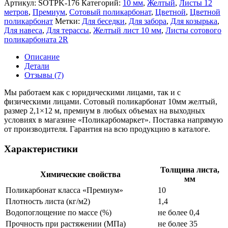
Артикул:
SOTPK-176
Категорий:
10 мм
,
Желтый
,
Листы 12
метров
,
Премиум
,
Сотовый поликарбонат
,
Цветной
,
Цветной
поликарбонат
Метки:
Для беседки
,
Для забора
,
Для козырька
,
Для навеса
,
Для терассы
,
Желтый лист 10 мм
,
Листы сотового
поликарбоната 2R
Описание
Детали
Отзывы (7)
Мы работаем как с юридическими лицами, так и с
физическими лицами. Сотовый поликарбонат 10мм желтый,
размер 2,1×12 м, премиум в любых объемах на выходных
условиях в магазине «Поликарбомаркет». Поставка напрямую
от производителя. Гарантия на всю продукцию в каталоге.
Характеристики
Толщина листа,
Химические свойства
мм
Поликарбонат класса «Премиум»
10
Плотность листа (кг/м2)
1,4
Водопоглощение по массе (%)
не более 0,4
Прочность при растяжении (МПа)
не более 35