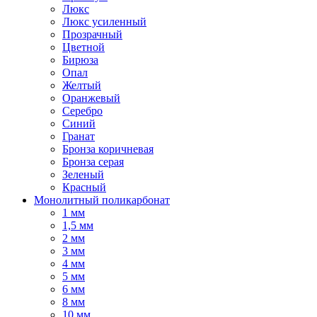
Люкс
Люкс усиленный
Прозрачный
Цветной
Бирюза
Опал
Желтый
Оранжевый
Серебро
Синий
Гранат
Бронза коричневая
Бронза серая
Зеленый
Красный
Монолитный поликарбонат
1 мм
1,5 мм
2 мм
3 мм
4 мм
5 мм
6 мм
8 мм
10 мм