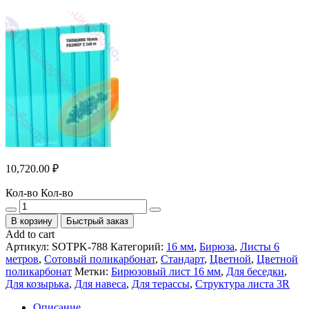
10,720.00
₽
Кол-во
Кол-во
В корзину
Быстрый заказ
Add to cart
Артикул:
SOTPK-788
Категорий:
16 мм
,
Бирюза
,
Листы 6
метров
,
Сотовый поликарбонат
,
Стандарт
,
Цветной
,
Цветной
поликарбонат
Метки:
Бирюзовый лист 16 мм
,
Для беседки
,
Для козырька
,
Для навеса
,
Для терассы
,
Структура листа 3R
Описание