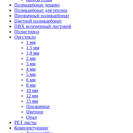
Поликарбонат дешево
Поликарбонат для теплиц
Прозрачный поликарбонат
Цветной поликарбонат
ПВХ вспененный листовой
Полистирол
Оргстекло
1 мм
1,5 мм
1,8 мм
2 мм
3 мм
4 мм
5 мм
6 мм
8 мм
10 мм
12 мм
15 мм
Прозрачное
Цветное
Опал
PET листы
Комплектующие