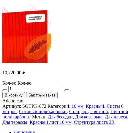
10,720.00
₽
Кол-во
Кол-во
В корзину
Быстрый заказ
Add to cart
Артикул:
SOTPK-872
Категорий:
16 мм
,
Красный
,
Листы 6
метров
,
Сотовый поликарбонат
,
Стандарт
,
Цветной
,
Цветной
поликарбонат
Метки:
Для беседки
,
Для козырька
,
Для навеса
,
Для терассы
,
Красный лист 16 мм
,
Структура листа 3R
Описание