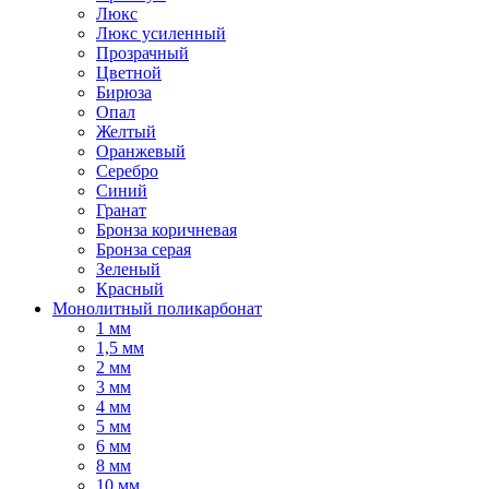
Люкс
Люкс усиленный
Прозрачный
Цветной
Бирюза
Опал
Желтый
Оранжевый
Серебро
Синий
Гранат
Бронза коричневая
Бронза серая
Зеленый
Красный
Монолитный поликарбонат
1 мм
1,5 мм
2 мм
3 мм
4 мм
5 мм
6 мм
8 мм
10 мм