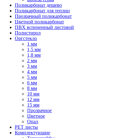
Поликарбонат дешево
Поликарбонат для теплиц
Прозрачный поликарбонат
Цветной поликарбонат
ПВХ вспененный листовой
Полистирол
Оргстекло
1 мм
1,5 мм
1,8 мм
2 мм
3 мм
4 мм
5 мм
6 мм
8 мм
10 мм
12 мм
15 мм
Прозрачное
Цветное
Опал
PET листы
Комплектующие