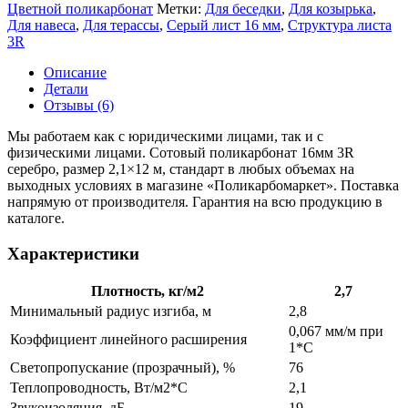
Цветной поликарбонат
Метки:
Для беседки
,
Для козырька
,
Для навеса
,
Для терассы
,
Серый лист 16 мм
,
Структура листа
3R
Описание
Детали
Отзывы (6)
Мы работаем как с юридическими лицами, так и с
физическими лицами. Сотовый поликарбонат 16мм 3R
серебро, размер 2,1×12 м, стандарт в любых объемах на
выходных условиях в магазине «Поликарбомаркет». Поставка
напрямую от производителя. Гарантия на всю продукцию в
каталоге.
Характеристики
Плотность, кг/м2
2,7
Минимальный радиус изгиба, м
2,8
0,067 мм/м при
Коэффициент линейного расширения
1*С
Светопропускание (прозрачный), %
76
Теплопроводность, Вт/м2*С
2,1
Звукоизоляция, дБ
19