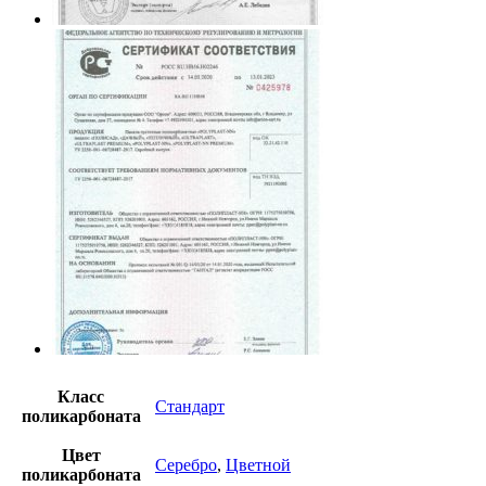
Класс
Стандарт
поликарбоната
Цвет
Серебро
,
Цветной
поликарбоната