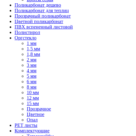
Поликарбонат дешево
Поликарбонат для теплиц
Прозрачный поликарбонат
Цветной поликарбонат
ПВХ вспененный листовой
Полистирол
Оргстекло
1 мм
1,5 мм
1,8 мм
2 мм
3 мм
4 мм
5 мм
6 мм
8 мм
10 мм
12 мм
15 мм
Прозрачное
Цветное
Опал
PET листы
Комплектующие