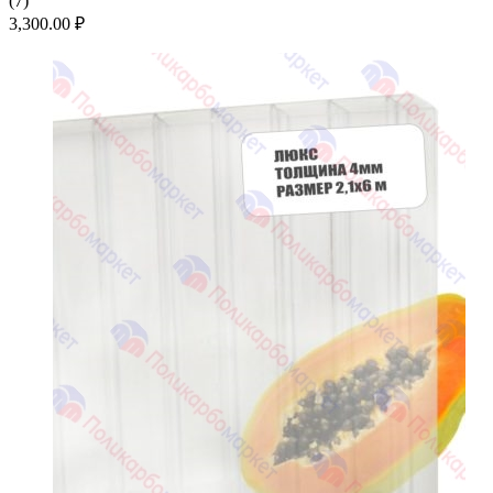
(
7
)
3,300.00
₽