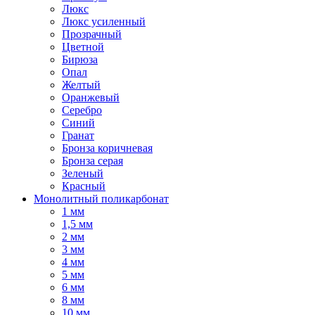
Люкс
Люкс усиленный
Прозрачный
Цветной
Бирюза
Опал
Желтый
Оранжевый
Серебро
Синий
Гранат
Бронза коричневая
Бронза серая
Зеленый
Красный
Монолитный поликарбонат
1 мм
1,5 мм
2 мм
3 мм
4 мм
5 мм
6 мм
8 мм
10 мм