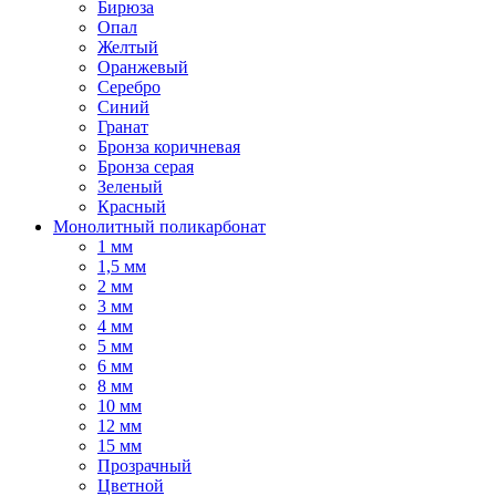
Бирюза
Опал
Желтый
Оранжевый
Серебро
Синий
Гранат
Бронза коричневая
Бронза серая
Зеленый
Красный
Монолитный поликарбонат
1 мм
1,5 мм
2 мм
3 мм
4 мм
5 мм
6 мм
8 мм
10 мм
12 мм
15 мм
Прозрачный
Цветной