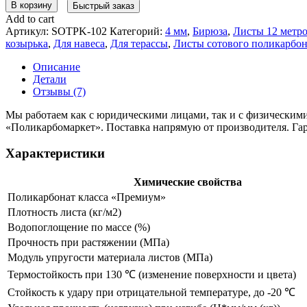
В корзину
Быстрый заказ
Add to cart
Артикул:
SOTPK-102
Категорий:
4 мм
,
Бирюза
,
Листы 12 метр
козырька
,
Для навеса
,
Для терассы
,
Листы сотового поликарбон
Описание
Детали
Отзывы (7)
Мы работаем как с юридическими лицами, так и с физическими
«Поликарбомаркет». Поставка напрямую от производителя. Гар
Характеристики
Химические свойства
Поликарбонат класса «Премиум»
Плотность листа (кг/м2)
Водопоглощение по массе (%)
Прочность при растяжении (МПа)
Модуль упругости материала листов (МПа)
Термостойкость при 130 ℃ (изменение поверхности и цвета)
Стойкость к удару при отрицательной температуре, до -20 ℃