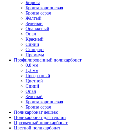
Бирюза
Бронза коричневая
Бронза серая
Желтый
Зеленый
Оранжевый
Опал
Красный
Синий
Стандарт
Премиум
Профилированный поликарбонат
0,8 мм
1,3 мм
Прозрачный
Цветной
Синий
Опал
Зеленый
Бронза коричневая
Бронза серая
Поликарбонат дешево
Поликарбонат для теплиц
Прозрачный поликарбонат
Цветной поликарбонат