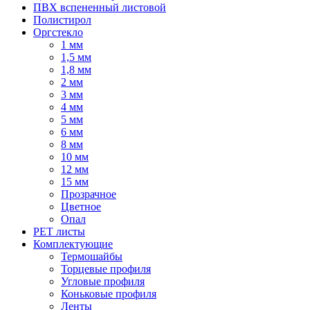
ПВХ вспененный листовой
Полистирол
Оргстекло
1 мм
1,5 мм
1,8 мм
2 мм
3 мм
4 мм
5 мм
6 мм
8 мм
10 мм
12 мм
15 мм
Прозрачное
Цветное
Опал
PET листы
Комплектующие
Термошайбы
Торцевые профиля
Угловые профиля
Коньковые профиля
Ленты