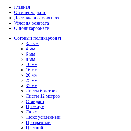
Главная
О гипермаркете
Доставка и самовывоз
Условия возврата
О поликарбонате
Сотовый поликарбонат
3,5 мм
4 мм
6 мм
8 мм
10 мм
16 мм
20 мм
25 мм
32 мм
Листы 6 метров
Листы 12 метров
Стандарт
Премиум
Люкс
Люкс усиленный
Прозрачный
Цветной