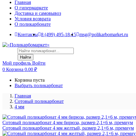
Главная
О гипермаркете
Доставка и самовывоз
Условия возврата
О поликарбонате
Контакты
8 (499) 495-18-15
msg@polikarbomarket.ru
Найти
Мой профиль
Войти
0
Корзина
0.00
₽
Корзина пуста
Выбрать поликарбонат
Главная
Сотовый поликарбонат
4 мм
Сотовый поликарбонат 4 мм бирюза, размер 2,1×6 м, премиум
Сотовый поликарбонат 4 мм желтый, размер 2,1×6 м, премиум