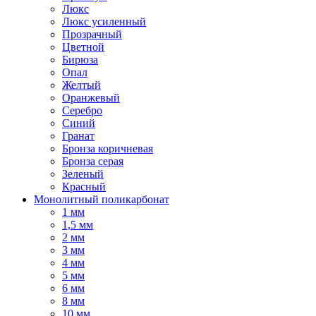
Люкс
Люкс усиленный
Прозрачный
Цветной
Бирюза
Опал
Желтый
Оранжевый
Серебро
Синий
Гранат
Бронза коричневая
Бронза серая
Зеленый
Красный
Монолитный поликарбонат
1 мм
1,5 мм
2 мм
3 мм
4 мм
5 мм
6 мм
8 мм
10 мм