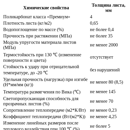
Толщина листа,
Химические свойства
мм
Поликарбонат класса «Премиум»
4
Плотность листа (кг/м2)
0,65
Водопоглощение по массе (%)
не более 0,4
Прочность при растяжении (МПа)
не более 35
Модуль упругости материала листов
не менее 2000
(МПа)
Термостойкость при 130 ℃ (изменение
отсутствует
поверхности и цвета)
Стойкость к удару при отрицательной
без нарушений
температуре, до -20 ℃
Удельная прочность (нагрузка) при изгибе
не менее 80 (8,5)
(Н*мм/мм (кг))
не менее 145
Температура размягчения по Вика (℃)
Светопропускающая способность для
не менее 70
прозрачных листов (%)
Сопротивление теплопередаче (м2*К/Вт)
не менее 0,23
Коэффициент теплопередачи (Вт/(м2*К))
не менее 4,25
Изменение линейных размеров после
не более 5
теплового воздействия при 100 ℃ (%)