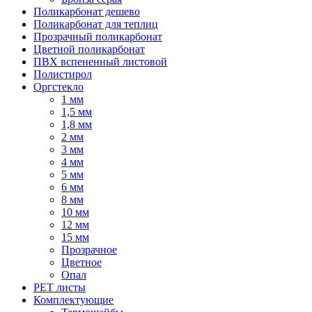
Поликарбонат дешево
Поликарбонат для теплиц
Прозрачный поликарбонат
Цветной поликарбонат
ПВХ вспененный листовой
Полистирол
Оргстекло
1 мм
1,5 мм
1,8 мм
2 мм
3 мм
4 мм
5 мм
6 мм
8 мм
10 мм
12 мм
15 мм
Прозрачное
Цветное
Опал
PET листы
Комплектующие