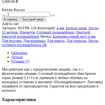
5,900.00
₽
Кол-во
Кол-во
В корзину
Быстрый заказ
Add to cart
Артикул:
SOTPK-120
Категорий:
4 мм
,
Бронза серая
,
Листы
12 метров
,
Премиум
,
Сотовый поликарбонат
,
Цветной
,
Цветной поликарбонат
Метки:
Бронзово-серый лист 4 мм
,
Для беседки
,
Для козырька
,
Для навеса
,
Для терассы
,
Листы
сотового поликарбоната 2R
Описание
Детали
Отзывы (7)
Мы работаем как с юридическими лицами, так и с
физическими лицами. Сотовый поликарбонат 4мм бронза
серая, размер 2,1×12 м, премиум в любых объемах на
выходных условиях в магазине «Поликарбомаркет». Поставка
напрямую от производителя. Гарантия на всю продукцию в
каталоге.
Характеристики