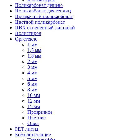
Поликарбонат дешево
Поликарбонат для теплиц
Прозрачный поликарбонат
Цветной поликарбонат
ПВХ вспененный листовой
Полистирол
Оргстекло
1 мм
1,5 мм
1,8 мм
2 мм
3 мм
4 мм
5 мм
6 мм
8 мм
10 мм
12 мм
15 мм
Прозрачное
Цветное
Опал
PET листы
Комплектующие