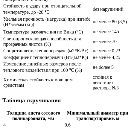
Стойкость к удару при отрицательной
без нарушений
температуре, до -20 ℃
Удельная прочность (нагрузка) при изгибе
не менее 80 (8,5)
(Н*мм/мм (кг))
не менее 145
Температура размягчения по Вика (℃)
Светопропускающая способность для
не менее 70
прозрачных листов (%)
Сопротивление теплопередаче (м2*К/Вт)
не менее 0,23
Коэффициент теплопередачи (Вт/(м2*К))
не менее 4,25
Изменение линейных размеров после
не более 5
теплового воздействия при 100 ℃ (%)
стойкая к
Химическая стойкость к моющим
действию
средствам
раствора №3
Таблица скручивания
Толщина листа сотового
Минимальный диаметр при
поликарбоната, мм
транспортировке, м
4
0,6