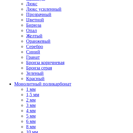
Люкс
Люкс усиленный
Прозрачный
Цветной
Бирюза
Опал
Желтый
Оранжевый
Серебро
Синий
Гранат
Бронза коричневая
Бронза серая
Зеленый
Красный
Монолитный поликарбонат
1 мм
1,5 мм
2 мм
3 мм
4 мм
5 мм
6 мм
8 мм
10 мм