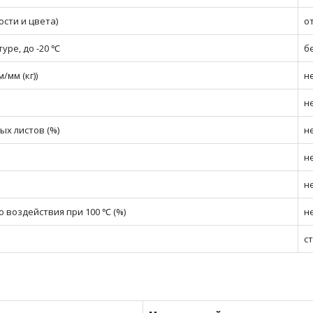
сти и цвета)
о
уре, до -20 ℃
б
/мм (кг))
не
н
х листов (%)
н
н
н
 воздействия при 100 ℃ (%)
н
с