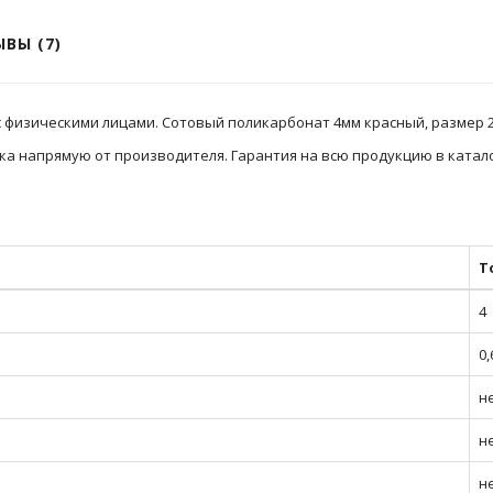
ВЫ (7)
с физическими лицами. Сотовый поликарбонат 4мм красный, размер 
ка напрямую от производителя. Гарантия на всю продукцию в катало
Т
4
0,
не
н
н