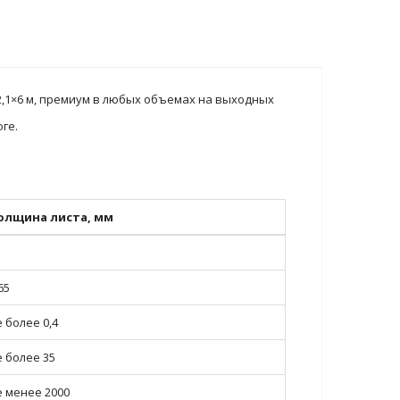
2,1×6 м, премиум в любых объемах на выходных
ге.
олщина листа, мм
65
 более 0,4
е более 35
е менее 2000