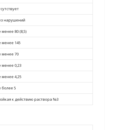
тсутствует
ез нарушений
 менее 80 (8,5)
е менее 145
е менее 70
е менее 0,23
е менее 4,25
е более 5
тойкая к действию раствора №3