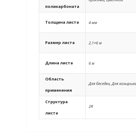
поликарбоната
Толщина листа
4 мм
Размер листа
2,1×6 м
Длина листа
6 м
Область
Для беседки
,
Для козырьк
применения
Структура
2R
листа