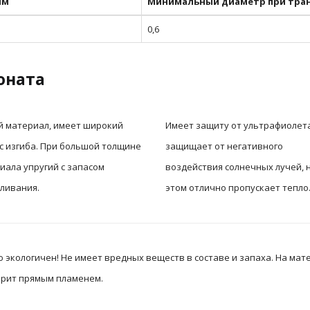
мм
Минимальный диаметр при тран
0,6
оната
й материал, имеет широкий
Имеет защиту от ультрафиолета
с изгиба. При большой толщине
защищает от негативного
иала упругий с запасом
воздействия солнечных лучей, 
ливания.
этом отлично пропускает тепло
экологичен! Не имеет вредных веществ в составе и запаха. На мате
горит прямым пламенем.