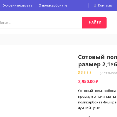
Условия возврата
О поликарбонате
Контакты
НАЙТИ
Сотовый пол
размер 2,1×
(
7
отзывов
Рейтинг
7
5.00
из
2,950.00
₽
5 на основе
опроса
пользователей
Сотовый поликарбонат 
премиум в наличии на 
поликарбонат 4мм крас
лучшей цене.