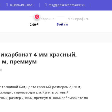
8 (499) 495-18-15
msg@polikarbomarket.ru
0
Корзина
Мой профиль
Войти
0.00
₽
икарбонат 4 мм красный,
6 м, премиум
)
толщиной 4мм, цвета красный, размером 2,1×6 м,
складе от производителя. Купить сотовый
ный, размер 2,1×6 м, премиум в Поликарбомаркете по