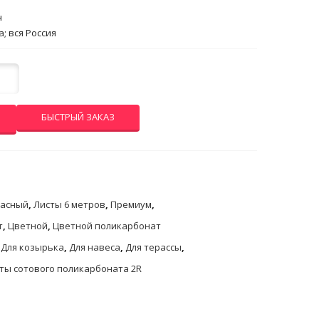
н
; вся Россия
БЫСТРЫЙ ЗАКАЗ
асный
,
Листы 6 метров
,
Премиум
,
т
,
Цветной
,
Цветной поликарбонат
,
Для козырька
,
Для навеса
,
Для терассы
,
ты сотового поликарбоната 2R