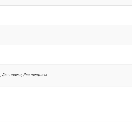
а
,
Для навеса
,
Для террасы