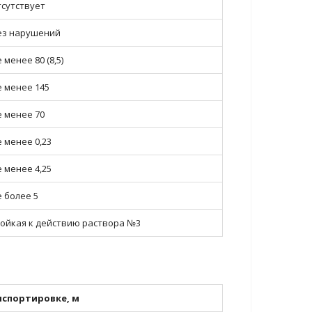
тсутствует
ез нарушений
 менее 80 (8,5)
е менее 145
е менее 70
е менее 0,23
е менее 4,25
е более 5
тойкая к действию раствора №3
спортировке, м