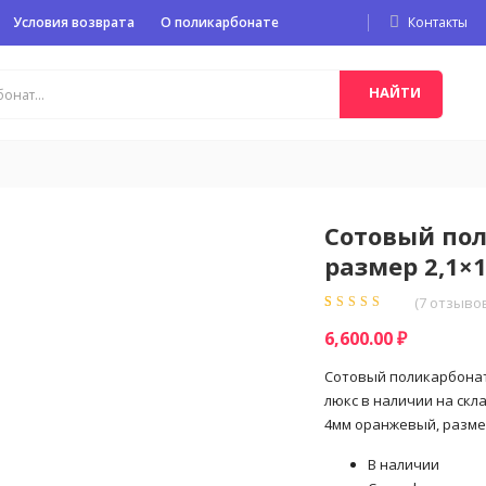
Условия возврата
О поликарбонате
Контакты
НАЙТИ
Сотовый по
размер 2,1×1
(
7
отзывов
Рейтинг
7
5.00
из
6,600.00
₽
5 на основе
опроса
пользователей
Сотовый поликарбонат
люкс в наличии на скл
4мм оранжевый, размер
В наличии