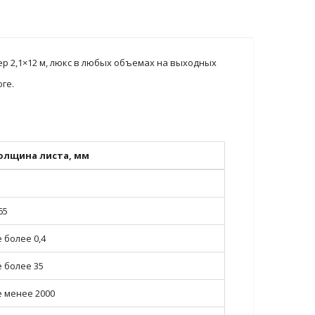
р 2,1×12 м, люкс в любых объемах на выходных
ге.
олщина листа, мм
65
 более 0,4
е более 35
е менее 2000