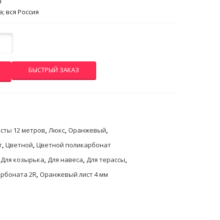
н
; вся Россия
БЫСТРЫЙ ЗАКАЗ
сты 12 метров
,
Люкс
,
Оранжевый
,
т
,
Цветной
,
Цветной поликарбонат
,
Для козырька
,
Для навеса
,
Для терассы
,
арбоната 2R
,
Оранжевый лист 4 мм