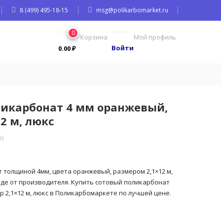
8 (499) 495-18-15
msg@polikarbomarket.ru
0
Корзина
Мой профиль
Войти
0.00
₽
ликарбонат 4 мм оранжевый,
2 м, люкс
)
 толщиной 4мм, цвета оранжевый, размером 2,1×12 м,
аде от производителя. Купить сотовый поликарбонат
 2,1×12 м, люкс в Поликарбомаркете по лучшей цене.