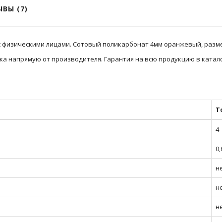
ВЫ (7)
с физическими лицами. Сотовый поликарбонат 4мм оранжевый, разме
ка напрямую от производителя. Гарантия на всю продукцию в катало
Т
4
0,
не
н
н