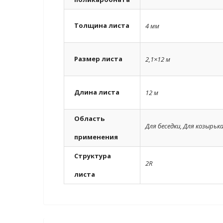
Толщина листа
4 мм
Размер листа
2,1×12 м
Длина листа
12 м
Область
Для беседки
,
Для козырьк
применения
Структура
2R
листа