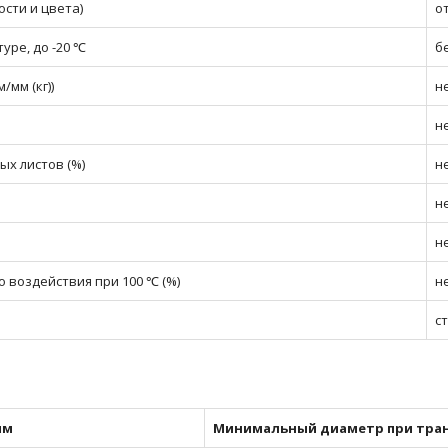
сти и цвета)
о
уре, до -20 ℃
б
/мм (кг))
не
н
х листов (%)
н
н
н
 воздействия при 100 ℃ (%)
н
с
мм
Минимальный диаметр при тран