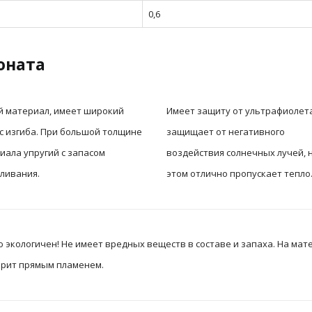
0,6
оната
й материал, имеет широкий
Имеет защиту от ультрафиолета
с изгиба. При большой толщине
защищает от негативного
иала упругий с запасом
воздействия солнечных лучей, 
ливания.
этом отлично пропускает тепло
экологичен! Не имеет вредных веществ в составе и запаха. На мате
горит прямым пламенем.