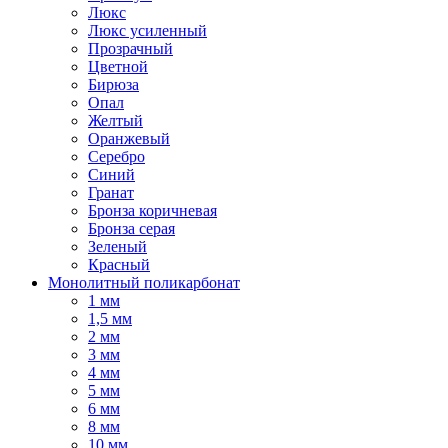
Люкс
Люкс усиленный
Прозрачный
Цветной
Бирюза
Опал
Желтый
Оранжевый
Серебро
Синий
Гранат
Бронза коричневая
Бронза серая
Зеленый
Красный
Монолитный поликарбонат
1 мм
1,5 мм
2 мм
3 мм
4 мм
5 мм
6 мм
8 мм
10 мм