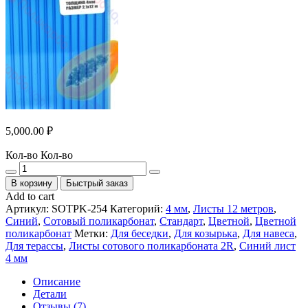
5,000.00
₽
Кол-во
Кол-во
В корзину
Быстрый заказ
Add to cart
Артикул:
SOTPK-254
Категорий:
4 мм
,
Листы 12 метров
,
Синий
,
Сотовый поликарбонат
,
Стандарт
,
Цветной
,
Цветной
поликарбонат
Метки:
Для беседки
,
Для козырька
,
Для навеса
,
Для терассы
,
Листы сотового поликарбоната 2R
,
Синий лист
4 мм
Описание
Детали
Отзывы (7)