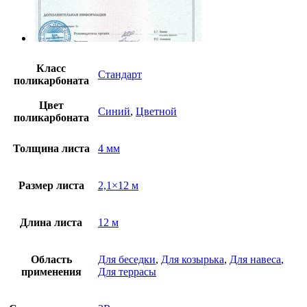
Класс
Стандарт
поликарбоната
Цвет
Синий
,
Цветной
поликарбоната
Толщина листа
4 мм
Размер листа
2,1×12 м
Длина листа
12 м
Область
Для беседки
,
Для козырька
,
Для навеса
,
применения
Для террасы