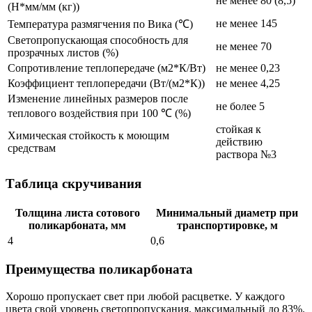
не менее 80 (8,5)
(Н*мм/мм (кг))
не менее 145
Температура размягчения по Вика (℃)
Светопропускающая способность для
не менее 70
прозрачных листов (%)
Сопротивление теплопередаче (м2*К/Вт)
не менее 0,23
Коэффициент теплопередачи (Вт/(м2*К))
не менее 4,25
Изменение линейных размеров после
не более 5
теплового воздействия при 100 ℃ (%)
стойкая к
Химическая стойкость к моющим
действию
средствам
раствора №3
Таблица скручивания
Толщина листа сотового
Минимальный диаметр при
поликарбоната, мм
транспортировке, м
4
0,6
Преимущества поликарбоната
Хорошо пропускает свет при любой расцветке. У каждого
цвета свой уровень светопропускания, максимальный до 83%.