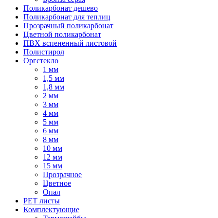
Поликарбонат дешево
Поликарбонат для теплиц
Прозрачный поликарбонат
Цветной поликарбонат
ПВХ вспененный листовой
Полистирол
Оргстекло
1 мм
1,5 мм
1,8 мм
2 мм
3 мм
4 мм
5 мм
6 мм
8 мм
10 мм
12 мм
15 мм
Прозрачное
Цветное
Опал
PET листы
Комплектующие