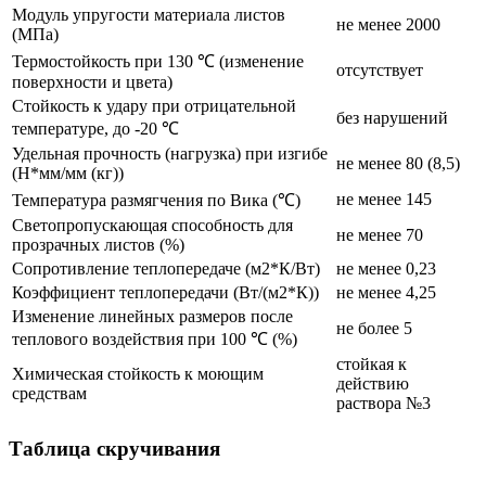
Модуль упругости материала листов
не менее 2000
(МПа)
Термостойкость при 130 ℃ (изменение
отсутствует
поверхности и цвета)
Стойкость к удару при отрицательной
без нарушений
температуре, до -20 ℃
Удельная прочность (нагрузка) при изгибе
не менее 80 (8,5)
(Н*мм/мм (кг))
не менее 145
Температура размягчения по Вика (℃)
Светопропускающая способность для
не менее 70
прозрачных листов (%)
Сопротивление теплопередаче (м2*К/Вт)
не менее 0,23
Коэффициент теплопередачи (Вт/(м2*К))
не менее 4,25
Изменение линейных размеров после
не более 5
теплового воздействия при 100 ℃ (%)
стойкая к
Химическая стойкость к моющим
действию
средствам
раствора №3
Таблица скручивания