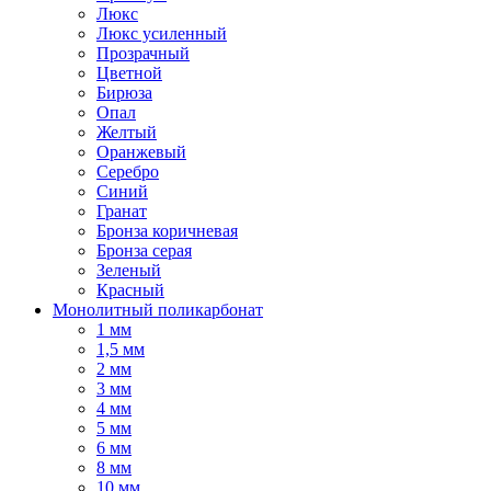
Люкс
Люкс усиленный
Прозрачный
Цветной
Бирюза
Опал
Желтый
Оранжевый
Серебро
Синий
Гранат
Бронза коричневая
Бронза серая
Зеленый
Красный
Монолитный поликарбонат
1 мм
1,5 мм
2 мм
3 мм
4 мм
5 мм
6 мм
8 мм
10 мм