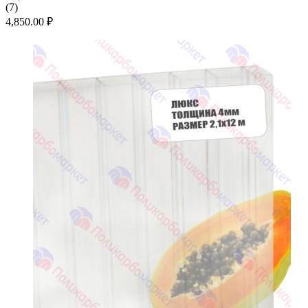
(
7
)
4,850.00
₽