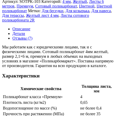
Артикул:
SOTPK-103
Категорий:
4 мм
,
Желтый
,
Листы 6
метров
,
Премиум
,
Сотовый поликарбонат
,
Цветной
,
Цветной
поликарбонат
Метки:
Для беседки
,
Для козырька
,
Для навеса
,
Для терассы
,
Желтый лист 4 мм
,
Листы сотового
поликарбоната 2R
Описание
Детали
Отзывы (7)
Мы работаем как с юридическими лицами, так и с
физическими лицами. Сотовый поликарбонат 4мм желтый,
размер 2,1×6 м, премиум в любых объемах на выходных
условиях в магазине «Поликарбомаркет». Поставка напрямую
от производителя. Гарантия на всю продукцию в каталоге.
Характеристики
Толщина листа,
Химические свойства
мм
Поликарбонат класса «Премиум»
4
Плотность листа (кг/м2)
0,65
Водопоглощение по массе (%)
не более 0,4
Прочность при растяжении (МПа)
не более 35