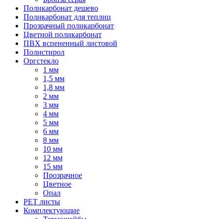
Поликарбонат дешево
Поликарбонат для теплиц
Прозрачный поликарбонат
Цветной поликарбонат
ПВХ вспененный листовой
Полистирол
Оргстекло
1 мм
1,5 мм
1,8 мм
2 мм
3 мм
4 мм
5 мм
6 мм
8 мм
10 мм
12 мм
15 мм
Прозрачное
Цветное
Опал
PET листы
Комплектующие