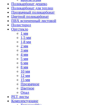
Поликарбонат дешево
Поликарбонат для теплиц
Прозрачный поликарбонат
Цветной поликарбонат
ПВХ вспененный листовой
Полистирол
Оргстекло
1 мм
1,5 мм
1,8 мм
2 мм
3 мм
4 мм
5 мм
6 мм
8 мм
10 мм
12 мм
15 мм
Прозрачное
Цветное
Опал
PET листы
Комплектующие