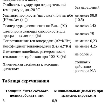
Стойкость к удару при отрицательной
без нарушений
температуре, до -20 ℃
Удельная прочность (нагрузка) при изгибе
не менее 98,8
(Н*мм/мм (кг))
(10,5)
не менее 145
Температура размягчения по Вика (℃)
Светопропускающая способность для
не менее 70
прозрачных листов (%)
Сопротивление теплопередаче (м2*К/Вт)
не менее 0,23
Коэффициент теплопередачи (Вт/(м2*К))
не менее 4,25
Изменение линейных размеров после
не более 5
теплового воздействия при 100 ℃ (%)
стойкая к
Химическая стойкость к моющим
действию
средствам
раствора №3
Таблица скручивания
Толщина листа сотового
Минимальный диаметр при
поликарбоната, мм
транспортировке, м
6
0,9