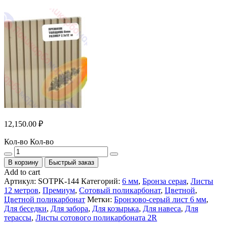
12,150.00
₽
Кол-во
Кол-во
В корзину
Быстрый заказ
Add to cart
Артикул:
SOTPK-144
Категорий:
6 мм
,
Бронза серая
,
Листы
12 метров
,
Премиум
,
Сотовый поликарбонат
,
Цветной
,
Цветной поликарбонат
Метки:
Бронзово-серый лист 6 мм
,
Для беседки
,
Для забора
,
Для козырька
,
Для навеса
,
Для
терассы
,
Листы сотового поликарбоната 2R