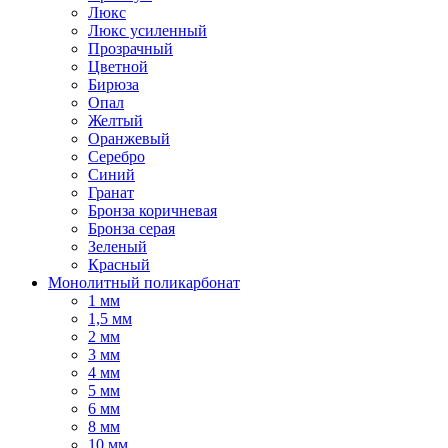
Люкс
Люкс усиленный
Прозрачный
Цветной
Бирюза
Опал
Желтый
Оранжевый
Серебро
Синий
Гранат
Бронза коричневая
Бронза серая
Зеленый
Красный
Монолитный поликарбонат
1 мм
1,5 мм
2 мм
3 мм
4 мм
5 мм
6 мм
8 мм
10 мм