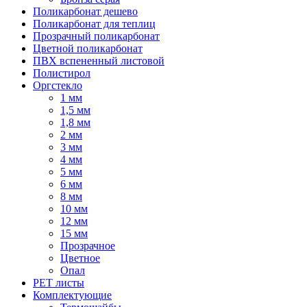
Поликарбонат дешево
Поликарбонат для теплиц
Прозрачный поликарбонат
Цветной поликарбонат
ПВХ вспененный листовой
Полистирол
Оргстекло
1 мм
1,5 мм
1,8 мм
2 мм
3 мм
4 мм
5 мм
6 мм
8 мм
10 мм
12 мм
15 мм
Прозрачное
Цветное
Опал
PET листы
Комплектующие