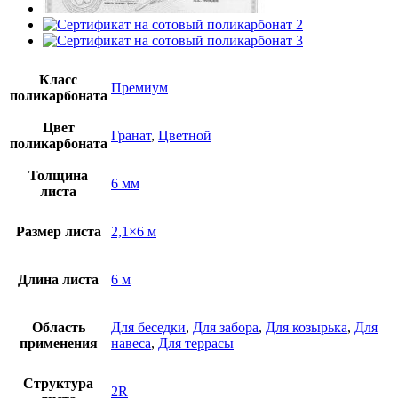
Класс
Премиум
поликарбоната
Цвет
Гранат
,
Цветной
поликарбоната
Толщина
6 мм
листа
Размер листа
2,1×6 м
Длина листа
6 м
Область
Для беседки
,
Для забора
,
Для козырька
,
Для
применения
навеса
,
Для террасы
Структура
2R