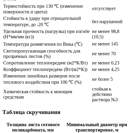
Термостойкость при 130 ℃ (изменение
отсутствует
поверхности и цвета)
Стойкость к удару при отрицательной
без нарушений
температуре, до -20 ℃
Удельная прочность (нагрузка) при изгибе
не менее 98,8
(Н*мм/мм (кг))
(10,5)
не менее 145
Температура размягчения по Вика (℃)
Светопропускающая способность для
не менее 70
прозрачных листов (%)
Сопротивление теплопередаче (м2*К/Вт)
не менее 0,23
Коэффициент теплопередачи (Вт/(м2*К))
не менее 4,25
Изменение линейных размеров после
не более 5
теплового воздействия при 100 ℃ (%)
стойкая к
Химическая стойкость к моющим
действию
средствам
раствора №3
Таблица скручивания
Толщина листа сотового
Минимальный диаметр при
поликарбоната, мм
транспортировке, м