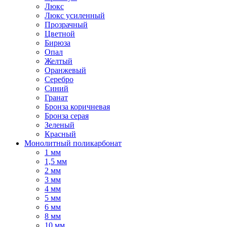
Люкс
Люкс усиленный
Прозрачный
Цветной
Бирюза
Опал
Желтый
Оранжевый
Серебро
Синий
Гранат
Бронза коричневая
Бронза серая
Зеленый
Красный
Монолитный поликарбонат
1 мм
1,5 мм
2 мм
3 мм
4 мм
5 мм
6 мм
8 мм
10 мм