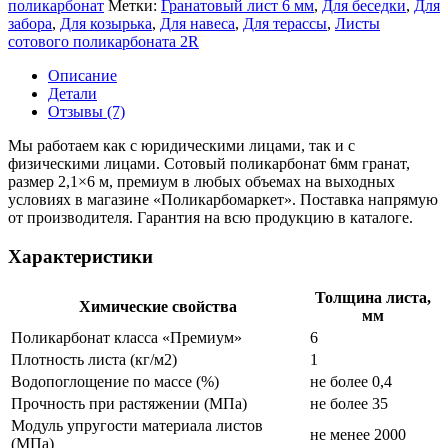
поликарбонат
Метки:
Гранатовый лист 6 мм
,
Для беседки
,
Для
забора
,
Для козырька
,
Для навеса
,
Для терассы
,
Листы
сотового поликарбоната 2R
Описание
Детали
Отзывы (7)
Мы работаем как с юридическими лицами, так и с
физическими лицами. Сотовый поликарбонат 6мм гранат,
размер 2,1×6 м, премиум в любых объемах на выходных
условиях в магазине «Поликарбомаркет». Поставка напрямую
от производителя. Гарантия на всю продукцию в каталоге.
Характеристики
Толщина листа,
Химические свойства
мм
Поликарбонат класса «Премиум»
6
Плотность листа (кг/м2)
1
Водопоглощение по массе (%)
не более 0,4
Прочность при растяжении (МПа)
не более 35
Модуль упругости материала листов
не менее 2000
(МПа)