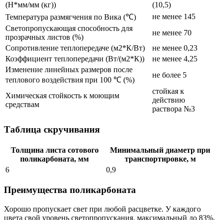
(Н*мм/мм (кг))
(10,5)
не менее 145
Температура размягчения по Вика (℃)
Светопропускающая способность для
не менее 70
прозрачных листов (%)
Сопротивление теплопередаче (м2*К/Вт)
не менее 0,23
Коэффициент теплопередачи (Вт/(м2*К))
не менее 4,25
Изменение линейных размеров после
не более 5
теплового воздействия при 100 ℃ (%)
стойкая к
Химическая стойкость к моющим
действию
средствам
раствора №3
Таблица скручивания
Толщина листа сотового
Минимальный диаметр при
поликарбоната, мм
транспортировке, м
6
0,9
Преимущества поликарбоната
Хорошо пропускает свет при любой расцветке. У каждого
цвета свой уровень светопропускания, максимальный до 83%.