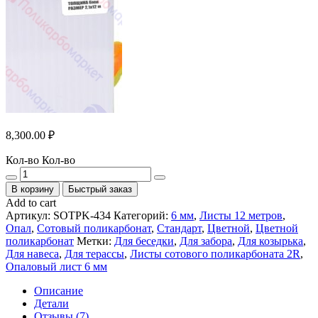
8,300.00
₽
Кол-во
Кол-во
В корзину
Быстрый заказ
Add to cart
Артикул:
SOTPK-434
Категорий:
6 мм
,
Листы 12 метров
,
Опал
,
Сотовый поликарбонат
,
Стандарт
,
Цветной
,
Цветной
поликарбонат
Метки:
Для беседки
,
Для забора
,
Для козырька
,
Для навеса
,
Для терассы
,
Листы сотового поликарбоната 2R
,
Опаловый лист 6 мм
Описание
Детали
Отзывы (7)