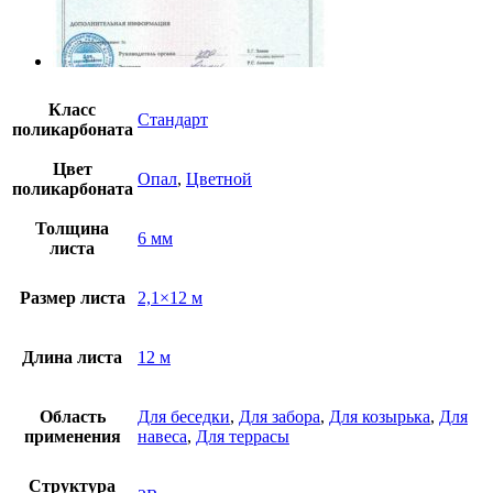
Класс
Стандарт
поликарбоната
Цвет
Опал
,
Цветной
поликарбоната
Толщина
6 мм
листа
Размер листа
2,1×12 м
Длина листа
12 м
Область
Для беседки
,
Для забора
,
Для козырька
,
Для
применения
навеса
,
Для террасы
Структура