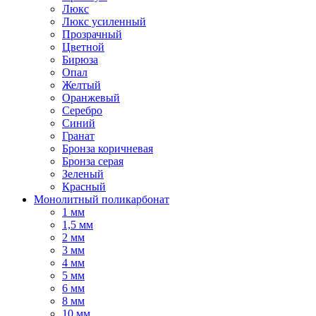
Люкс
Люкс усиленный
Прозрачный
Цветной
Бирюза
Опал
Желтый
Оранжевый
Серебро
Синий
Гранат
Бронза коричневая
Бронза серая
Зеленый
Красный
Монолитный поликарбонат
1 мм
1,5 мм
2 мм
3 мм
4 мм
5 мм
6 мм
8 мм
10 мм