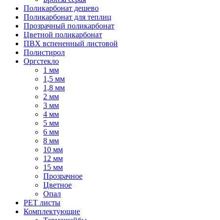
Поликарбонат дешево
Поликарбонат для теплиц
Прозрачный поликарбонат
Цветной поликарбонат
ПВХ вспененный листовой
Полистирол
Оргстекло
1 мм
1,5 мм
1,8 мм
2 мм
3 мм
4 мм
5 мм
6 мм
8 мм
10 мм
12 мм
15 мм
Прозрачное
Цветное
Опал
PET листы
Комплектующие