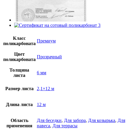
Класс
Премиум
поликарбоната
Цвет
Прозрачный
поликарбоната
Толщина
6 мм
листа
Размер листа
2,1×12 м
Длина листа
12 м
Область
Для беседки
,
Для забора
,
Для козырька
,
Для
применения
навеса
,
Для террасы