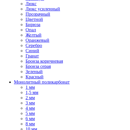
Люкс
Люкс усиленный
Прозрачный
Цветной
Бирюза
Опал
Желтый
Оранжевый
Серебро
Синий
Гранат
Бронза коричневая
Бронза серая
Зеленый
Красный
Монолитный поликарбонат
1 мм
1,5 мм
2 мм
3 мм
4 мм
5 мм
6 мм
8 мм
10 мм