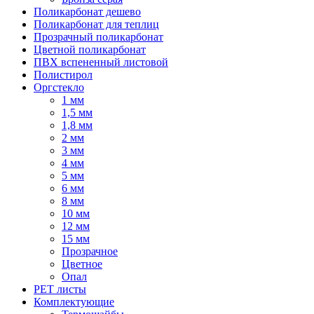
Поликарбонат дешево
Поликарбонат для теплиц
Прозрачный поликарбонат
Цветной поликарбонат
ПВХ вспененный листовой
Полистирол
Оргстекло
1 мм
1,5 мм
1,8 мм
2 мм
3 мм
4 мм
5 мм
6 мм
8 мм
10 мм
12 мм
15 мм
Прозрачное
Цветное
Опал
PET листы
Комплектующие