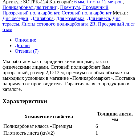
Артикул:
SOTPK-124
Категорий:
6 мм
,
Листы 12 метров
,
Поликарбонат для теплиц
,
Премиум
,
Прозрачный
,
Прозрачный поликарбонат
,
Сотовый поликарбонат
Метки:
Для беседки
,
Для забора
,
Для козырька
,
Для навеса
,
Для
терассы
,
Листы сотового поликарбоната 2R
,
Прозрачный лист
6 мм
Описание
Детали
Отзывы (7)
Мы работаем как с юридическими лицами, так и с
физическими лицами. Сотовый поликарбонат 6мм
прозрачный, размер 2,1×12 м, премиум в любых объемах на
выходных условиях в магазине «Поликарбомаркет». Поставка
напрямую от производителя. Гарантия на всю продукцию в
каталоге.
Характеристики
Толщина листа,
Химические свойства
мм
Поликарбонат класса «Премиум»
6
Плотность листа (кг/м2)
1