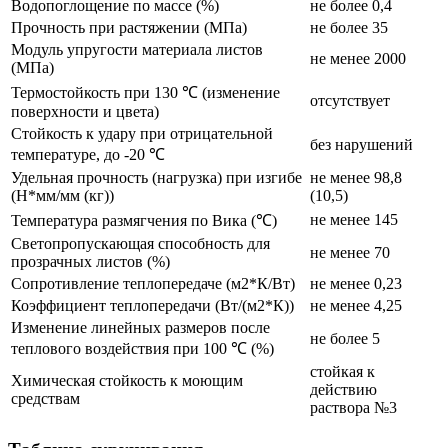
Водопоглощение по массе (%)
не более 0,4
Прочность при растяжении (МПа)
не более 35
Модуль упругости материала листов
не менее 2000
(МПа)
Термостойкость при 130 ℃ (изменение
отсутствует
поверхности и цвета)
Стойкость к удару при отрицательной
без нарушений
температуре, до -20 ℃
Удельная прочность (нагрузка) при изгибе
не менее 98,8
(Н*мм/мм (кг))
(10,5)
не менее 145
Температура размягчения по Вика (℃)
Светопропускающая способность для
не менее 70
прозрачных листов (%)
Сопротивление теплопередаче (м2*К/Вт)
не менее 0,23
Коэффициент теплопередачи (Вт/(м2*К))
не менее 4,25
Изменение линейных размеров после
не более 5
теплового воздействия при 100 ℃ (%)
стойкая к
Химическая стойкость к моющим
действию
средствам
раствора №3