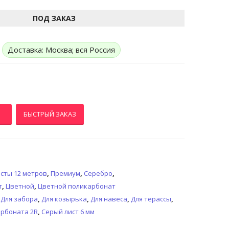
ПОД ЗАКАЗ
Доставка: Москва; вся Россия
БЫСТРЫЙ ЗАКАЗ
сты 12 метров
,
Премиум
,
Серебро
,
т
,
Цветной
,
Цветной поликарбонат
,
Для забора
,
Для козырька
,
Для навеса
,
Для терассы
,
арбоната 2R
,
Серый лист 6 мм