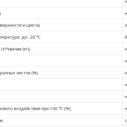
н
)
верхности и цвета)
о
пературе, до -20 ℃
 (Н*мм/мм (кг))
н
рачных листов (%)
н
н
ового воздействия при 100 ℃ (%)
н
ам