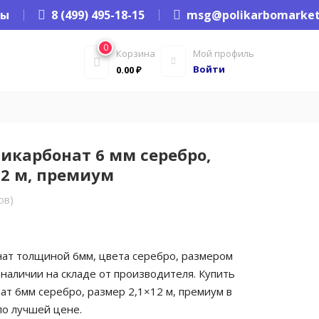
ты
8 (499) 495-18-15
msg@polikarbomarket
0
Корзина
Мой профиль
Войти
0.00
₽
икарбонат 6 мм серебро,
12 м, премиум
ов)
ат толщиной 6мм, цвета серебро, размером
 наличии на складе от производителя. Купить
ат 6мм серебро, размер 2,1×12 м, премиум в
о лучшей цене.