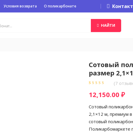
Контак
Условия возврата
О поликарбонате
НАЙТИ
Сотовый пол
размер 2,1×
(
7
отзыв
Рейтинг
7
5.00
из
12,150.00
₽
5 на основе
опроса
пользователей
Сотовый поликарбон
2,1×12 м, премиум в
сотовый поликарбон
Поликарбомаркете п