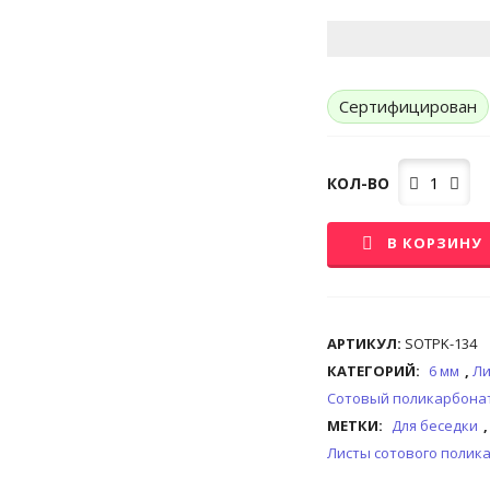
Сертифицирован
Кол-
КОЛ-ВО
во
В КОРЗИНУ
АРТИКУЛ:
SOTPK-134
КАТЕГОРИЙ:
6 мм
,
Ли
Сотовый поликарбона
МЕТКИ:
Для беседки
Листы сотового полик