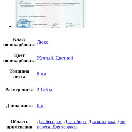
Класс
Люкс
поликарбоната
Цвет
Желтый
,
Цветной
поликарбоната
Толщина
6 мм
листа
Размер листа
2,1×6 м
Длина листа
6 м
Область
Для беседки
,
Для забора
,
Для козырька
,
Для
применения
навеса
,
Для террасы