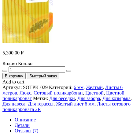
5,300.00
₽
Кол-во
Кол-во
В корзину
Быстрый заказ
Add to cart
Артикул:
SOTPK-029
Категорий:
6 мм
,
Желтый
,
Листы 6
метров
,
Люкс
,
Сотовый поликарбонат
,
Цветной
,
Цветной
поликарбонат
Метки:
Для беседки
,
Для забора
,
Для козырька
,
Для навеса
,
Для терассы
,
Желтый лист 6 мм
,
Листы сотового
поликарбоната 2R
Описание
Детали
Отзывы (7)