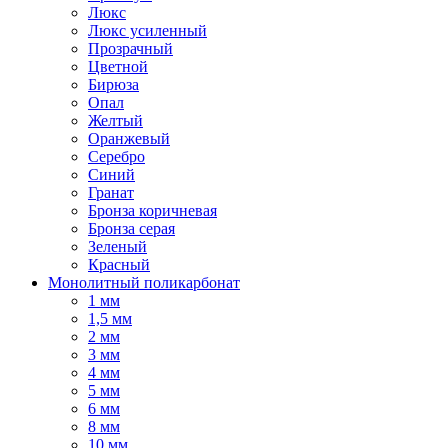
Люкс
Люкс усиленный
Прозрачный
Цветной
Бирюза
Опал
Желтый
Оранжевый
Серебро
Синий
Гранат
Бронза коричневая
Бронза серая
Зеленый
Красный
Монолитный поликарбонат
1 мм
1,5 мм
2 мм
3 мм
4 мм
5 мм
6 мм
8 мм
10 мм