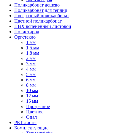
Поликарбонат дешево
Поликарбонат для теплиц
Прозрачный поликарбонат
Цветной поликарбонат
ПВХ вспененный листовой
Полистирол
Оргстекло
1 мм
1,5 мм
1,8 мм
2 мм
3 мм
4 мм
5 мм
6 мм
8 мм
10 мм
12 мм
15 мм
Прозрачное
Цветное
Опал
PET листы
Комплектующие