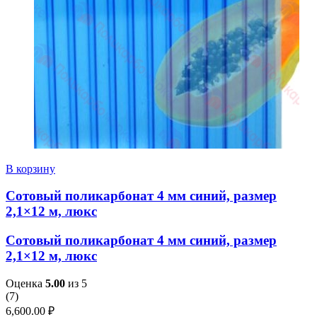
В корзину
Сотовый поликарбонат 4 мм синий, размер
2,1×12 м, люкс
Сотовый поликарбонат 4 мм синий, размер
2,1×12 м, люкс
Оценка
5.00
из 5
(
7
)
6,600.00
₽