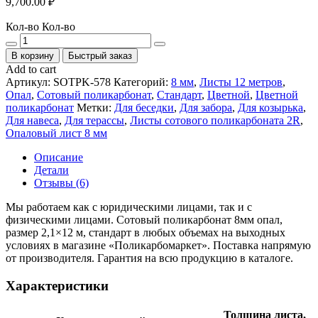
9,700.00
₽
Кол-во
Кол-во
В корзину
Быстрый заказ
Add to cart
Артикул:
SOTPK-578
Категорий:
8 мм
,
Листы 12 метров
,
Опал
,
Сотовый поликарбонат
,
Стандарт
,
Цветной
,
Цветной
поликарбонат
Метки:
Для беседки
,
Для забора
,
Для козырька
,
Для навеса
,
Для терассы
,
Листы сотового поликарбоната 2R
,
Опаловый лист 8 мм
Описание
Детали
Отзывы (6)
Мы работаем как с юридическими лицами, так и с
физическими лицами. Сотовый поликарбонат 8мм опал,
размер 2,1×12 м, стандарт в любых объемах на выходных
условиях в магазине «Поликарбомаркет». Поставка напрямую
от производителя. Гарантия на всю продукцию в каталоге.
Характеристики
Толщина листа,