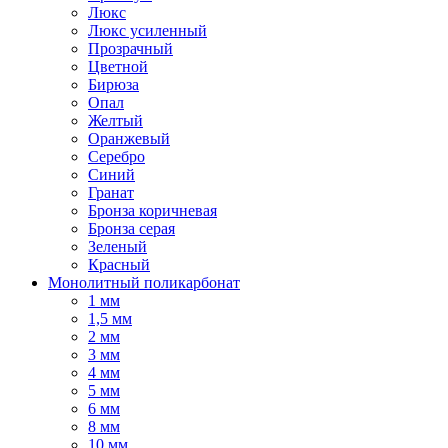
Люкс
Люкс усиленный
Прозрачный
Цветной
Бирюза
Опал
Желтый
Оранжевый
Серебро
Синий
Гранат
Бронза коричневая
Бронза серая
Зеленый
Красный
Монолитный поликарбонат
1 мм
1,5 мм
2 мм
3 мм
4 мм
5 мм
6 мм
8 мм
10 мм