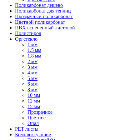
Поликарбонат дешево
Поликарбонат для теплиц
Прозрачный поликарбонат
Цветной поликарбонат
ПВХ вспененный листовой
Полистирол
Оргстекло
1 мм
1,5 мм
1,8 мм
2 мм
3 мм
4 мм
5 мм
6 мм
8 мм
10 мм
12 мм
15 мм
Прозрачное
Цветное
Опал
PET листы
Комплектующие