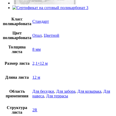
Класс
Стандарт
поликарбоната
Цвет
Опал
,
Цветной
поликарбоната
Толщина
8 мм
листа
Размер листа
2,1×12 м
Длина листа
12 м
Область
Для беседки
,
Для забора
,
Для козырька
,
Для
применения
навеса
,
Для террасы
Структура
2R
листа