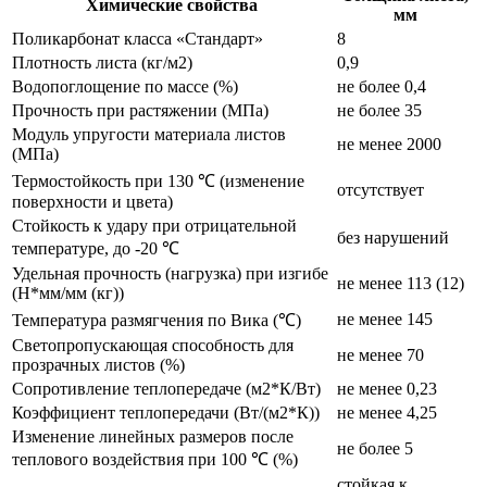
Химические свойства
мм
Поликарбонат класса «Стандарт»
8
Плотность листа (кг/м2)
0,9
Водопоглощение по массе (%)
не более 0,4
Прочность при растяжении (МПа)
не более 35
Модуль упругости материала листов
не менее 2000
(МПа)
Термостойкость при 130 ℃ (изменение
отсутствует
поверхности и цвета)
Стойкость к удару при отрицательной
без нарушений
температуре, до -20 ℃
Удельная прочность (нагрузка) при изгибе
не менее 113 (12)
(Н*мм/мм (кг))
не менее 145
Температура размягчения по Вика (℃)
Светопропускающая способность для
не менее 70
прозрачных листов (%)
Сопротивление теплопередаче (м2*К/Вт)
не менее 0,23
Коэффициент теплопередачи (Вт/(м2*К))
не менее 4,25
Изменение линейных размеров после
не более 5
теплового воздействия при 100 ℃ (%)
стойкая к