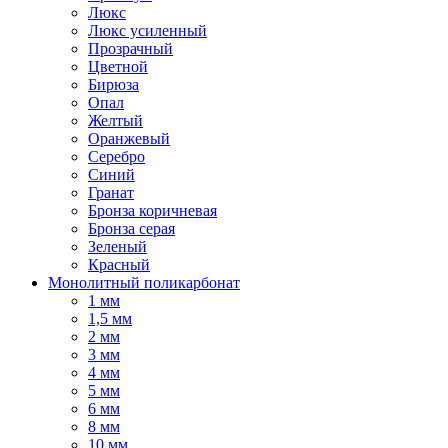
Люкс
Люкс усиленный
Прозрачный
Цветной
Бирюза
Опал
Желтый
Оранжевый
Серебро
Синий
Гранат
Бронза коричневая
Бронза серая
Зеленый
Красный
Монолитный поликарбонат
1 мм
1,5 мм
2 мм
3 мм
4 мм
5 мм
6 мм
8 мм
10 мм