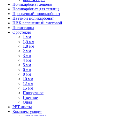
Поликарбонат дешево
Поликарбонат для теплиц
Прозрачный поликарбонат
Цветной поликарбонат
ПВХ вспененный листовой
Полистирол
Оргстекло
1 мм
1,5 мм
1,8 мм
2 мм
3 мм
4 мм
5 мм
6 мм
8 мм
10 мм
12 мм
15 мм
Прозрачное
Цветное
Опал
PET листы
Комплектующие