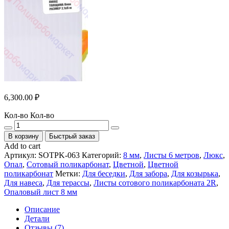
6,300.00
₽
Кол-во
Кол-во
В корзину
Быстрый заказ
Add to cart
Артикул:
SOTPK-063
Категорий:
8 мм
,
Листы 6 метров
,
Люкс
,
Опал
,
Сотовый поликарбонат
,
Цветной
,
Цветной
поликарбонат
Метки:
Для беседки
,
Для забора
,
Для козырька
,
Для навеса
,
Для терассы
,
Листы сотового поликарбоната 2R
,
Опаловый лист 8 мм
Описание
Детали
Отзывы (7)