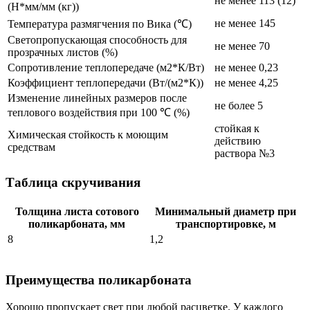
не менее 113 (12)
(Н*мм/мм (кг))
не менее 145
Температура размягчения по Вика (℃)
Светопропускающая способность для
не менее 70
прозрачных листов (%)
Сопротивление теплопередаче (м2*К/Вт)
не менее 0,23
Коэффициент теплопередачи (Вт/(м2*К))
не менее 4,25
Изменение линейных размеров после
не более 5
теплового воздействия при 100 ℃ (%)
стойкая к
Химическая стойкость к моющим
действию
средствам
раствора №3
Таблица скручивания
Толщина листа сотового
Минимальный диаметр при
поликарбоната, мм
транспортировке, м
8
1,2
Преимущества поликарбоната
Хорошо пропускает свет при любой расцветке. У каждого