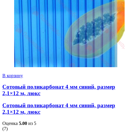
В корзину
Сотовый поликарбонат 4 мм синий, размер
2,1×12 м, люкс
Сотовый поликарбонат 4 мм синий, размер
2,1×12 м, люкс
Оценка
5.00
из 5
(
7
)