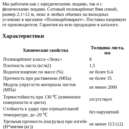
Мы работаем как с юридическими лицами, так и с
физическими лицами. Сотовый поликарбонат 8мм синий,
размер 2,1×12 м, люкс в любых объемах на выходных
условиях в магазине «Поликарбомаркет». Поставка напрямую
от производителя. Гарантия на всю продукцию в каталоге.
Характеристики
Толщина листа,
Химические свойства
мм
Поликарбонат класса «Люкс»
8
Плотность листа (кг/м2)
1,5
Водопоглощение по массе (%)
не более 0,4
Прочность при растяжении (МПа)
не более 35
Модуль упругости материала листов
не менее 2000
(МПа)
Термостойкость при 130 ℃ (изменение
отсутствует
поверхности и цвета)
Стойкость к удару при отрицательной
без нарушений
температуре, до -20 ℃
Удельная прочность (нагрузка) при изгибе
не менее 113 (12)
(Н*мм/мм (кг))