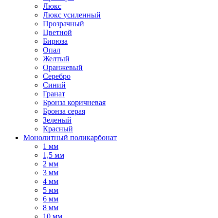
Люкс
Люкс усиленный
Прозрачный
Цветной
Бирюза
Опал
Желтый
Оранжевый
Серебро
Синий
Гранат
Бронза коричневая
Бронза серая
Зеленый
Красный
Монолитный поликарбонат
1 мм
1,5 мм
2 мм
3 мм
4 мм
5 мм
6 мм
8 мм
10 мм