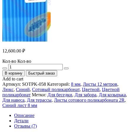
12,600.00
₽
Кол-во
Кол-во
В корзину
Быстрый заказ
Add to cart
Артикул:
SOTPK-058
Категорий:
8 мм
,
Листы 12 метров
,
Люкс
,
Синий
,
Сотовый поликарбонат
,
Цветной
,
Цветной
поликарбонат
Метки:
Для беседки
,
Для забора
,
Для козырька
,
Для навеса
,
Для терассы
,
Листы сотового поликарбоната 2R
,
Синий лист 8 мм
Описание
Детали
Отзывы (7)