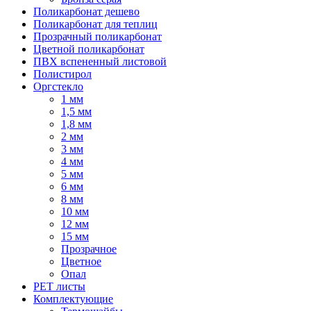
Поликарбонат дешево
Поликарбонат для теплиц
Прозрачный поликарбонат
Цветной поликарбонат
ПВХ вспененный листовой
Полистирол
Оргстекло
1 мм
1,5 мм
1,8 мм
2 мм
3 мм
4 мм
5 мм
6 мм
8 мм
10 мм
12 мм
15 мм
Прозрачное
Цветное
Опал
PET листы
Комплектующие