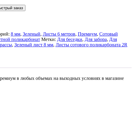
ыстрый заказ
орий:
8 мм
,
Зеленый
,
Листы 6 метров
,
Премиум
,
Сотовый
тной поликарбонат
Метки:
Для беседки
,
Для забора
,
Для
ерассы
,
Зеленый лист 8 мм
,
Листы сотового поликарбоната 2R
премиум в любых объемах на выходных условиях в магазине