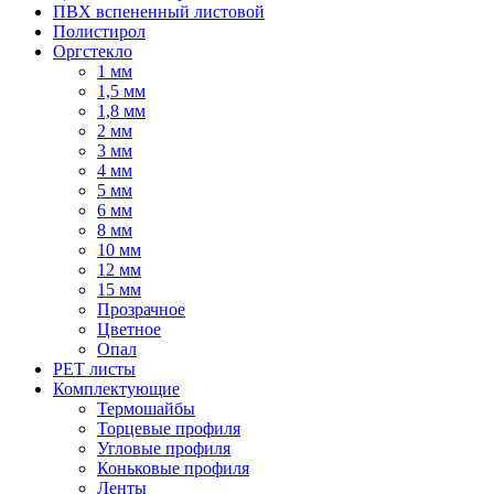
ПВХ вспененный листовой
Полистирол
Оргстекло
1 мм
1,5 мм
1,8 мм
2 мм
3 мм
4 мм
5 мм
6 мм
8 мм
10 мм
12 мм
15 мм
Прозрачное
Цветное
Опал
PET листы
Комплектующие
Термошайбы
Торцевые профиля
Угловые профиля
Коньковые профиля
Ленты