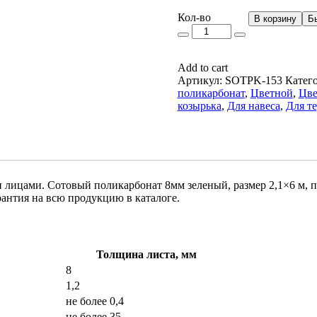
Кол-
Кол-во
В корзину
Б
во
Add to cart
Артикул:
SOTPK-153
Катег
поликарбонат
,
Цветной
,
Цве
козырька
,
Для навеса
,
Для т
 лицами. Сотовый поликарбонат 8мм зеленый, размер 2,1×6 м, 
антия на всю продукцию в каталоге.
Толщина листа, мм
8
1,2
не более 0,4
не более 35