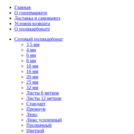
Главная
О гипермаркете
Доставка и самовывоз
Условия возврата
О поликарбонате
Сотовый поликарбонат
3,5 мм
4 мм
6 мм
8 мм
10 мм
16 мм
20 мм
25 мм
32 мм
Листы 6 метров
Листы 12 метров
Стандарт
Премиум
Люкс
Люкс усиленный
Прозрачный
Цветной