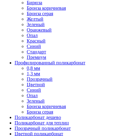
Бирюза
Бронза коричневая
Бронза серая
Желтый
Зеленый
Оранжевый
Опал
Красный
Синий
Стандарт
Премиум
Профилированный поликарбонат
0,8 мм
1,3 мм
Прозрачный
Цветной
Синий
Опал
Зеленый
Бронза коричневая
Бронза серая
Поликарбонат дешево
Поликарбонат для теплиц
Прозрачный поликарбонат
Цветной поликарбонат