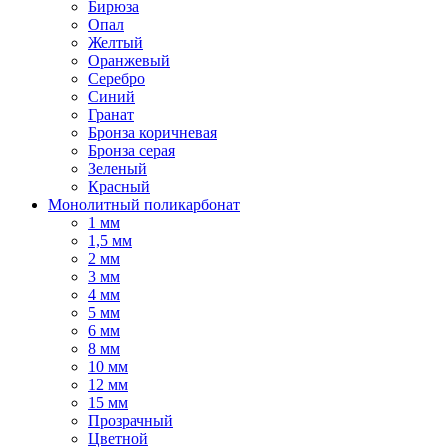
Бирюза
Опал
Желтый
Оранжевый
Серебро
Синий
Гранат
Бронза коричневая
Бронза серая
Зеленый
Красный
Монолитный поликарбонат
1 мм
1,5 мм
2 мм
3 мм
4 мм
5 мм
6 мм
8 мм
10 мм
12 мм
15 мм
Прозрачный
Цветной