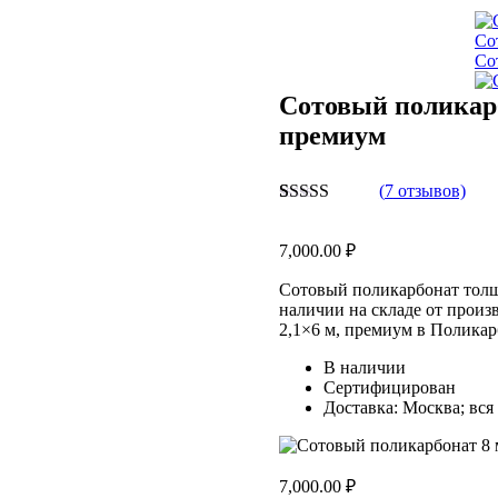
Со
Со
Сотовый поликарб
премиум
(
7
отзывов)
Рейтинг
7
5.00
из 5 на
7,000.00
₽
основе
опроса
пользователей
Сотовый поликарбонат толщи
наличии на складе от произ
2,1×6 м, премиум в Поликар
В наличии
Сертифицирован
Доставка: Москва; вся
7,000.00
₽